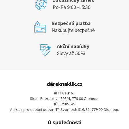
Zákaznický servis
Po-Pá 9:00 -15:30
Bezpečná platba
Nakupujte bezpečně
Akční nabídky
Slevy až 50%
Z
á
dáreknaklik.cz
p
a
AHTK s.r.o.
,
t
Sídlo: Foerstrova 808/4, 779 00 Olomouc
í
IČ: 17985145
Adresa pro osobní odběr: Tř. Svornosti 916/35, 779 00 Olomouc
O společnosti