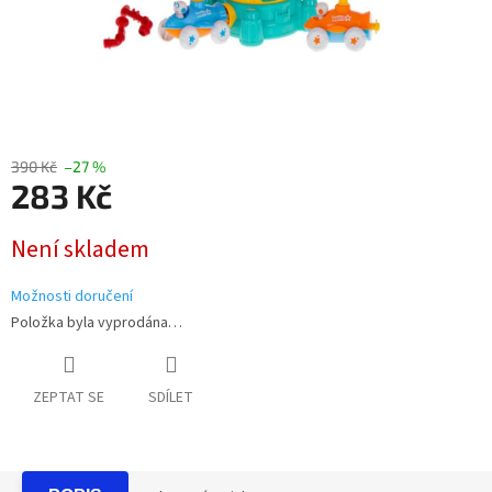
390 Kč
–27 %
283 Kč
Měrná
Není skladem
cena:
Možnosti doručení
Položka byla vyprodána…
ZEPTAT SE
SDÍLET