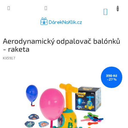
Přejít
na
NÁKUP
obsah
KOŠÍK
Aerodynamický odpalovač balónků
- raketa
KX5917
390 Kč
–27 %