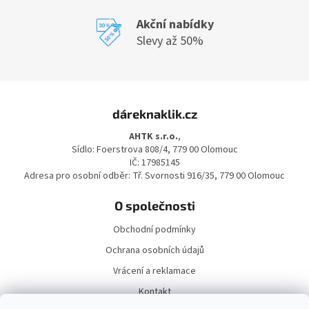
Akční nabídky
Slevy až 50%
Z
á
dáreknaklik.cz
p
a
AHTK s.r.o.
,
t
Sídlo: Foerstrova 808/4, 779 00 Olomouc
í
IČ: 17985145
Adresa pro osobní odběr: Tř. Svornosti 916/35, 779 00 Olomouc
O společnosti
Obchodní podmínky
Ochrana osobních údajů
Vrácení a reklamace
Kontakt