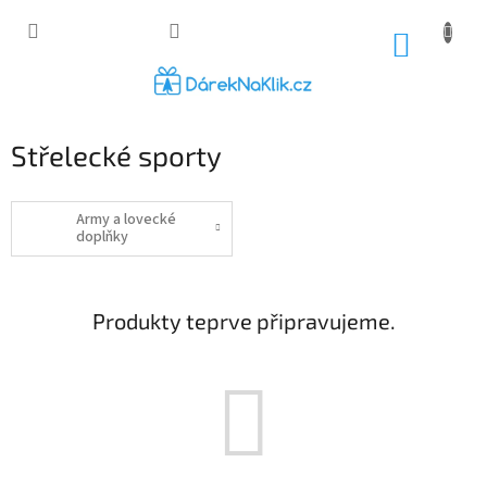
Přejít
na
NÁKUP
obsah
KOŠÍK
Střelecké sporty
Army a lovecké
doplňky
Produkty teprve připravujeme.