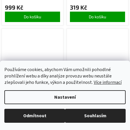
999 Kč
319 Kč
Do košíku
Do košíku
Používáme cookies, abychom Vám umožnili pohodlné
prohlížení webu a díky analýze provozu webu neustále
399 Kč
–40 %
399 Kč
–42 %
zlepšovali jeho funkce, výkon a použitelnost.
Více informací
Batoh medvěd růžový
Batoh medvěd modrý
Nastavení
Skladem
(>5 ks)
Skladem
(>5 ks)
237 Kč
229 Kč
Odmítnout
Souhlasím
Do košíku
Do košíku