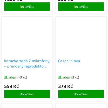
Do košíku
Do košíku
Karaoke sada 2 mikrofony
Česací hlava
+ přenosný reproduktor
BLUETOOTH USB LED
růžová
Skladem
(>5 ks)
Skladem
(5 ks)
559 Kč
379 Kč
Do košíku
Do košíku