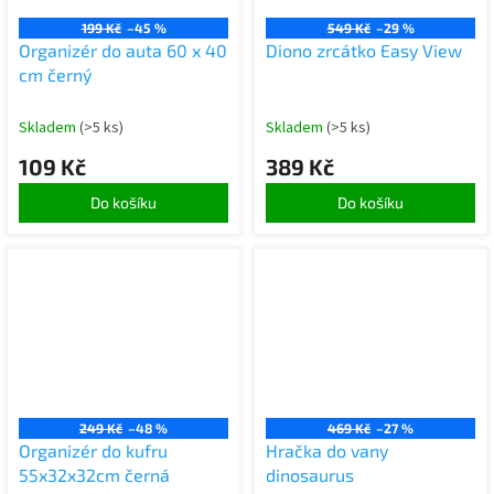
199 Kč
–45 %
549 Kč
–29 %
Organizér do auta 60 x 40
Diono zrcátko Easy View
cm černý
Skladem
(>5 ks)
Skladem
(>5 ks)
109 Kč
389 Kč
Do košíku
Do košíku
249 Kč
–48 %
469 Kč
–27 %
Organizér do kufru
Hračka do vany
55x32x32cm černá
dinosaurus