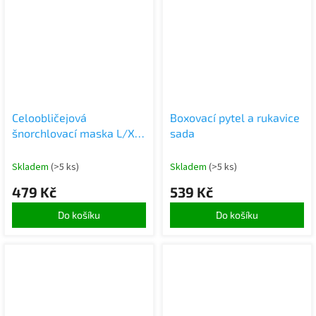
Celoobličejová
Boxovací pytel a rukavice
šnorchlovací maska L/XL
sada
černá
Skladem
(>5 ks)
Skladem
(>5 ks)
479 Kč
539 Kč
Do košíku
Do košíku