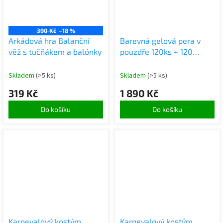
390 Kč
–18 %
Arkádová hra Balanční
Barevná gelová pera v
věž s tučňákem a balónky
pouzdře 120ks + 120
náplní
Skladem
(>5 ks)
Skladem
(>5 ks)
319 Kč
1 890 Kč
Do košíku
Do košíku
Karnevalový kostým
Karnevalový kostým