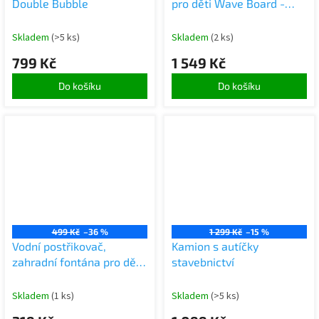
Double Bubble
pro děti Wave Board -
dřevo + flís
Skladem
(>5 ks)
Skladem
(2 ks)
799 Kč
1 549 Kč
Do košíku
Do košíku
499 Kč
–36 %
1 299 Kč
–15 %
Vodní postřikovač,
Kamion s autíčky
zahradní fontána pro děti
stavebnictví
velryba
Skladem
(1 ks)
Skladem
(>5 ks)