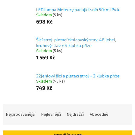
LED lampa Meteory padající sníh 50cm IP44
Skladem
(5 ks)
698 Kč
Šicí stroj, pletací tkalcovský stav, 48 jehel,
kruhový stav + 4 klubka příze
Skladem
(5 ks)
1 569 Kč
22jehlový šicí a pletací stroj + 2 klubka příze
Skladem
(>5 ks)
749 Kč
Ř
a
Nejprodávanější
Nejlevnější
Nejdražší
Abecedně
z
e
n