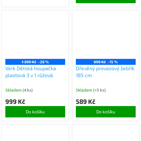
1 399 Kč
–28 %
699 Kč
–15 %
Verk Dětská houpačka
Dřevěný provazový žebřík
plastová 3 v 1 růžová
185 cm
Skladem
(4 ks)
Skladem
(>5 ks)
999 Kč
589 Kč
Do košíku
Do košíku