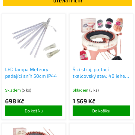
OTEVŘÍT FILTR
í
p
V
r
ý
o
p
d
i
u
s
k
p
t
r
ů
o
d
LED lampa Meteory
Šicí stroj, pletací
u
padající sníh 50cm IP44
tkalcovský stav, 48 jehel,
k
kruhový stav + 4 klubka
t
příze
Skladem
(5 ks)
Skladem
(5 ks)
ů
698 Kč
1 569 Kč
Do košíku
Do košíku