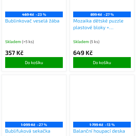
469 Kč
–23 %
899 Kč
–27 %
Bublinkovač veselá žába
Mozaika dětské puzzle
plastové bloky +
šroubovák
Skladem
(>5 ks)
Skladem
(5 ks)
357 Kč
649 Kč
Do košíku
Do košíku
1 099 Kč
–27 %
1 799 Kč
–13 %
Bublifuková sekačka
Balanční houpací deska