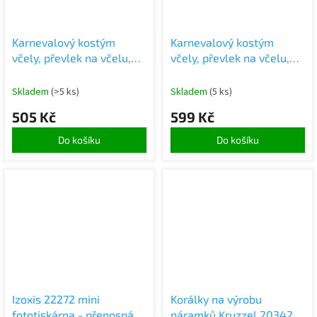
Karnevalový kostým
Karnevalový kostým
včely, převlek na včelu,
včely, převlek na včelu,
čelenka, 2 díly, velikost S
čelenka, 3 díly
Skladem
(>5 ks)
Skladem
(5 ks)
505 Kč
599 Kč
Do košíku
Do košíku
Izoxis 22272 mini
Korálky na výrobu
fototiskárna - přenosná
náramků Kruzzel 20342