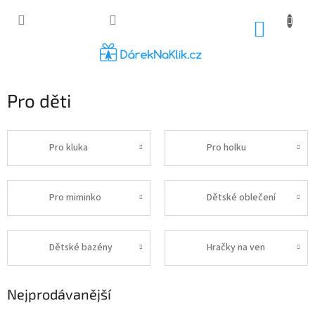
Přejít
na
NÁKUP
obsah
KOŠÍK
Pro děti
Pro kluka
Pro holku
Pro miminko
Dětské oblečení
Dětské bazény
Hračky na ven
Nejprodávanější