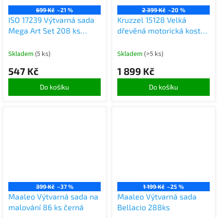
699 Kč
–21 %
2 399 Kč
–20 %
ISO 17239 Výtvarná sada
Kruzzel 15128 Velká
Mega Art Set 208 ks
dřevěná motorická kostka
růžová
- chodítko
Skladem
(5 ks)
Skladem
(>5 ks)
547 Kč
1 899 Kč
Do košíku
Do košíku
399 Kč
–37 %
1 199 Kč
–25 %
Maaleo Výtvarná sada na
Maaleo Výtvarná sada
malování 86 ks černá
Bellacio 288ks