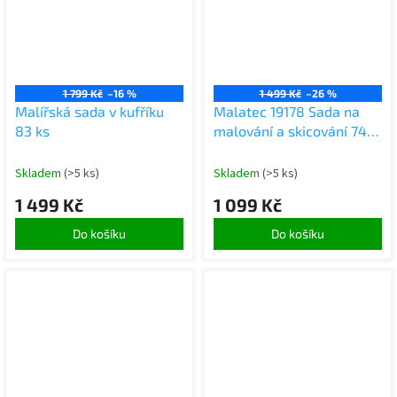
1 799 Kč
–16 %
1 499 Kč
–26 %
Malířská sada v kufříku
Malatec 19178 Sada na
83 ks
malování a skicování 74
ks
Skladem
(>5 ks)
Skladem
(>5 ks)
1 499 Kč
1 099 Kč
Do košíku
Do košíku