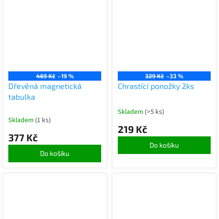
469 Kč
–19 %
329 Kč
–33 %
Dřevěná magnetická
Chrastící ponožky 2ks
tabulka
Skladem
(>5 ks)
Skladem
(1 ks)
219 Kč
377 Kč
Do košíku
Do košíku