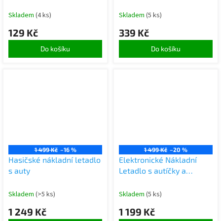
Skladem
(4 ks)
Skladem
(5 ks)
129 Kč
339 Kč
Do košíku
Do košíku
1 499 Kč
–16 %
1 499 Kč
–20 %
Hasičské nákladní letadlo
Elektronické Nákladní
s auty
Letadlo s autíčky a
příslušenstvím Police
Skladem
(>5 ks)
Skladem
(5 ks)
1 249 Kč
1 199 Kč