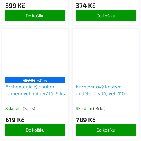
399 Kč
374 Kč
Do košíku
Do košíku
790 Kč
–21 %
Archeologický soubor
Karnevalový kostým
kamenných minerálů, 9 ks
andělská vílá, vel. 110 -
120 cm
Skladem
(>5 ks)
Skladem
(>5 ks)
619 Kč
789 Kč
Do košíku
Do košíku