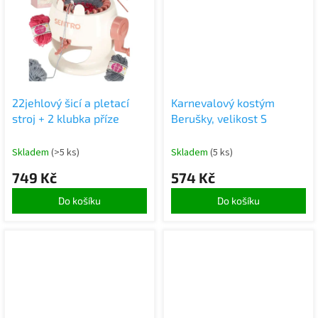
22jehlový šicí a pletací
Karnevalový kostým
stroj + 2 klubka příze
Berušky, velikost S
Skladem
(>5 ks)
Skladem
(5 ks)
749 Kč
574 Kč
Do košíku
Do košíku