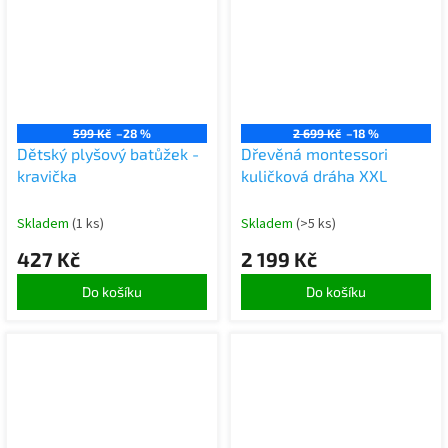
599 Kč
–28 %
2 699 Kč
–18 %
Dětský plyšový batůžek -
Dřevěná montessori
kravička
kuličková dráha XXL
Skladem
(1 ks)
Skladem
(>5 ks)
427 Kč
2 199 Kč
Do košíku
Do košíku