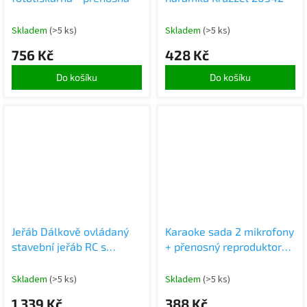
Skladem
(>5 ks)
Skladem
(>5 ks)
756 Kč
428 Kč
Do košíku
Do košíku
Jeřáb Dálkově ovládaný
Karaoke sada 2 mikrofony
stavební jeřáb RC s
+ přenosný reproduktor
hákem 4CH 128cm
BLUETOOTH USB LED
béžová
Skladem
(>5 ks)
Skladem
(>5 ks)
1 339 Kč
388 Kč