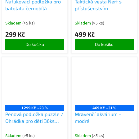
Nafukovací podložka pro
Taktická vesta Nerf s
batolata černobílá
příslušenstvím
Skladem
(>5 ks)
Skladem
(>5 ks)
299 Kč
499 Kč
Do košíku
Do košíku
1 299 Kč
–23 %
469 Kč
–31 %
Pěnová podložka puzzle /
Mravenčí akvárium -
Ohrádka pro děti 36ks
modré
šedá
Skladem
(>5 ks)
Skladem
(>5 ks)