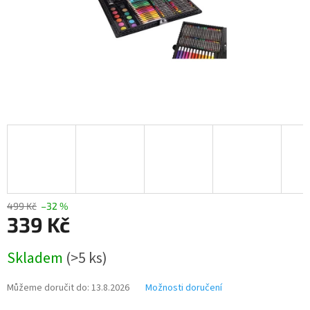
499 Kč
–32 %
339 Kč
Měrná
Skladem
(>5 ks)
cena:
Můžeme doručit do:
13.8.2026
Možnosti doručení