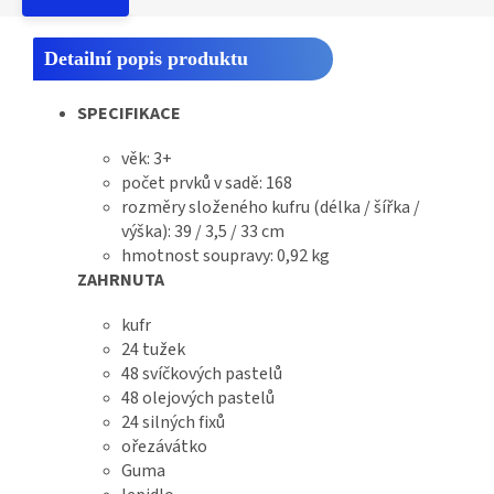
Detailní popis produktu
SPECIFIKACE
věk: 3+
počet prvků v sadě: 168
rozměry složeného kufru (délka / šířka /
výška): 39 / 3,5 / 33 cm
hmotnost soupravy: 0,92 kg
ZAHRNUTA
kufr
24 tužek
48 svíčkových pastelů
48 olejových pastelů
24 silných fixů
ořezávátko
Guma