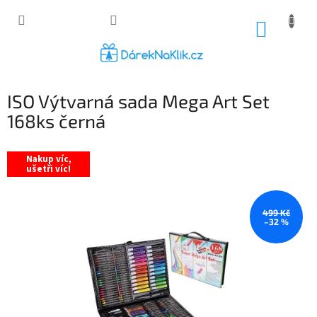
Přejít
na
NÁKUP
obsah
KOŠÍK
ISO Výtvarná sada Mega Art Set
168ks černá
Nakup víc,
ušetři víc!
499 Kč
–32 %