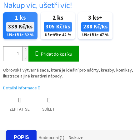
Nakup víc, ušetři víc!
1 ks
2 ks
3 ks+
339 Kč/ks
305 Kč/ks
288 Kč/ks
Ušetříte 32 %
Ušetříte 42 %
Ušetříte 47 %
Přidat do košíku
Obrovská výtvarná sada, která je ideální pro náčrty, kresby, komiksy,
ilustrace a jiné kreativní nápady.
Detailní informace
ZEPTAT SE
SDÍLET
POPIS
Hodnocení (1)
Diskuze