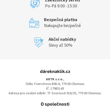
Zákaznický servis
Po-Pá 9:00 -15:30
Bezpečná platba
Nakupujte bezpečně
Akční nabídky
Slevy až 50%
Z
á
dáreknaklik.cz
p
a
AHTK s.r.o.
,
t
Sídlo: Foerstrova 808/4, 779 00 Olomouc
í
IČ: 17985145
Adresa pro osobní odběr: Tř. Svornosti 916/35, 779 00 Olomouc
O společnosti