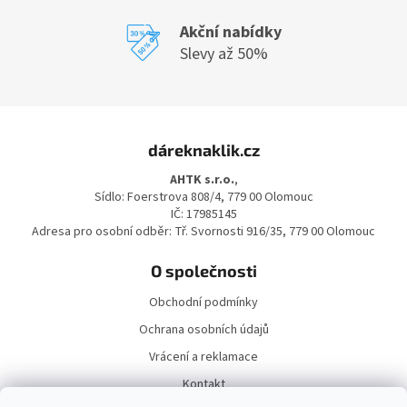
Akční nabídky
Slevy až 50%
Z
á
dáreknaklik.cz
p
a
AHTK s.r.o.
,
t
Sídlo: Foerstrova 808/4, 779 00 Olomouc
í
IČ: 17985145
Adresa pro osobní odběr: Tř. Svornosti 916/35, 779 00 Olomouc
O společnosti
Obchodní podmínky
Ochrana osobních údajů
Vrácení a reklamace
Kontakt