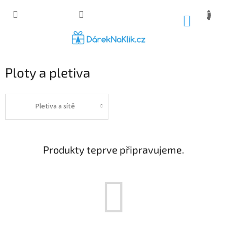
Přejít
na
NÁKUP
obsah
KOŠÍK
Ploty a pletiva
Pletiva a sítě
Produkty teprve připravujeme.