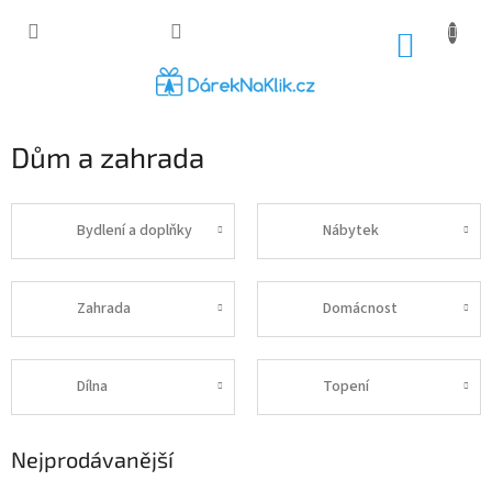
Přejít
na
NÁKUP
obsah
KOŠÍK
Dům a zahrada
Bydlení a doplňky
Nábytek
Zahrada
Domácnost
Dílna
Topení
Nejprodávanější