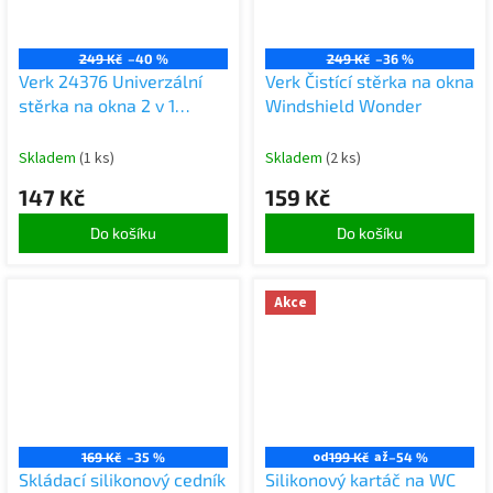
249 Kč
–40 %
249 Kč
–36 %
Verk 24376 Univerzální
Verk Čistící stěrka na okna
stěrka na okna 2 v 1
Windshield Wonder
modrá
Skladem
(1 ks)
Skladem
(2 ks)
147 Kč
159 Kč
Do košíku
Do košíku
Akce
od
až
169 Kč
–35 %
199 Kč
–54 %
Skládací silikonový cedník
Silikonový kartáč na WC