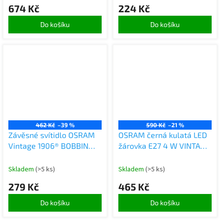
674 Kč
224 Kč
Do košíku
Do košíku
462 Kč
–39 %
590 Kč
–21 %
Závěsné svítidlo OSRAM
OSRAM černá kulatá LED
Vintage 1906® BOBBIN
žárovka E27 4 W VINTAGE,
E27, černá barva, max. 25
teplá bílá
W (LED 15 W), patice E27,
Skladem
(>5 ks)
Skladem
(>5 ks)
kulatý vrchlík, interiérové
279 Kč
465 Kč
závěsné svítidlo,
kombinace se svítidly
Do košíku
Do košíku
1906 Vintage nebo Smart