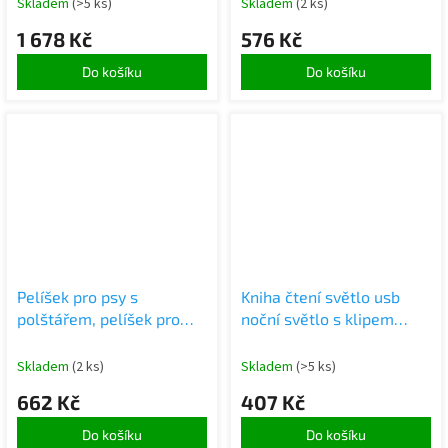
Skladem
(>5 ks)
Skladem
(2 ks)
1 678 Kč
576 Kč
Do košíku
Do košíku
Pelíšek pro psy s
Kniha čtení světlo usb
polštářem, pelíšek pro
noční světlo s klipem
kočky, ohrádka XL
zdravé pro oči 9 vedl
Skladem
(2 ks)
Skladem
(>5 ks)
662 Kč
407 Kč
Do košíku
Do košíku