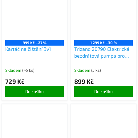
999 Kč
–27 %
1 299 Kč
–30 %
Kartáč na čištění 3v1
Trizand 20790 Elektrická
bezdrátová pumpa pro
matrace USB, 5000mAh
Skladem
(>5 ks)
Skladem
(5 ks)
729 Kč
899 Kč
Do košíku
Do košíku