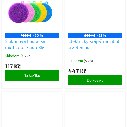
169 Kč
–30 %
569 Kč
–21 %
Silikonová houbička
Elektrický kráječ na cibuli
multicolor sada 3ks
a zeleninu
Skladem
(>5 ks)
Skladem
(5 ks)
117 Kč
447 Kč
Do košíku
Do košíku