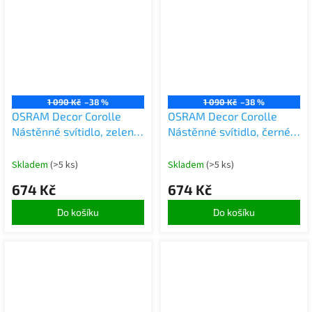
1 090 Kč
–38 %
1 090 Kč
–38 %
OSRAM Decor Corolle
OSRAM Decor Corolle
Nástěnné svítidlo, zelené
Nástěnné svítidlo, černé
kovové sklo, patice G9,
kovové sklo, patice G9,
textilní kabel, retro styl
textilní kabel, retro styl
Skladem
(>5 ks)
Skladem
(>5 ks)
674 Kč
674 Kč
Do košíku
Do košíku