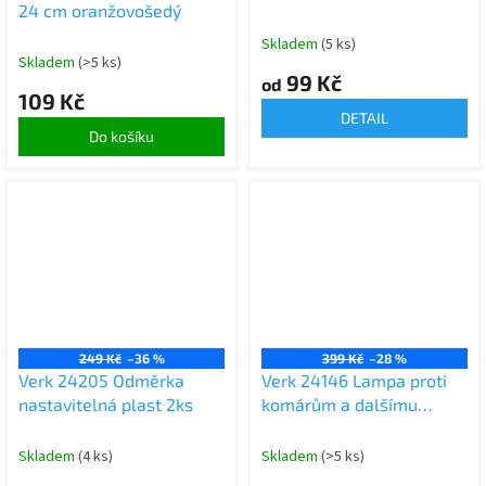
24 cm oranžovošedý
Skladem
(5 ks)
Skladem
(>5 ks)
99 Kč
od
109 Kč
DETAIL
Do košíku
249 Kč
–36 %
399 Kč
–28 %
Verk 24205 Odměrka
Verk 24146 Lampa proti
nastavitelná plast 2ks
komárům a dalšímu
hmyzu
Skladem
(4 ks)
Skladem
(>5 ks)