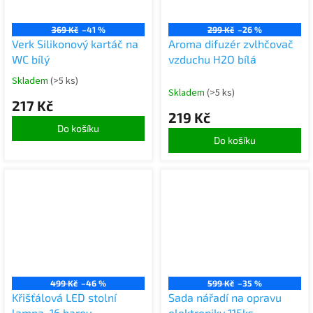
369 Kč
–41 %
299 Kč
–26 %
Verk Silikonový kartáč na
Aroma difuzér zvlhčovač
WC bílý
vzduchu H2O bílá
Skladem
(>5 ks)
Skladem
(>5 ks)
217 Kč
219 Kč
Do košíku
Do košíku
499 Kč
–46 %
599 Kč
–35 %
Křišťálová LED stolní
Sada nářadí na opravu
lampa, 16 barev
elektroniky 115ks