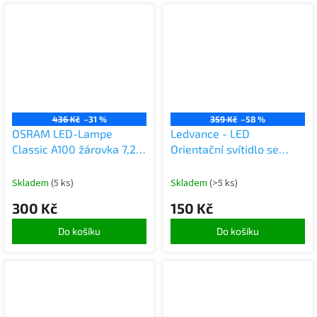
436 Kč
–31 %
359 Kč
–58 %
OSRAM LED-Lampe
Ledvance - LED
Classic A100 žárovka 7,2W
Orientační svítidlo se
827, 2700K warmweiß,
senzorem NIGHTLUX
E27, clar, 1521 lm,
LED/1,7W/3xAAA
Skladem
(5 ks)
Skladem
(>5 ks)
50.000h, 210 lm/W
300 Kč
150 Kč
Do košíku
Do košíku