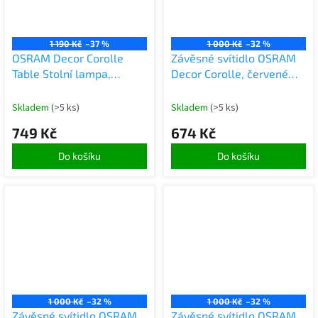
1 190 Kč
–37 %
1 000 Kč
–32 %
OSRAM Decor Corolle
Závěsné svítidlo OSRAM
Table Stolní lampa,
Decor Corolle, červené
červené kovové sklo,
kovové sklo, patice E27,
patice G9, textilní kabel,
textilní kabel, 200 mm,
Skladem
(>5 ks)
Skladem
(>5 ks)
retro styl
retro styl
749 Kč
674 Kč
Do košíku
Do košíku
1 000 Kč
–32 %
1 000 Kč
–32 %
Závěsné svítidlo OSRAM
Závěsné svítidlo OSRAM