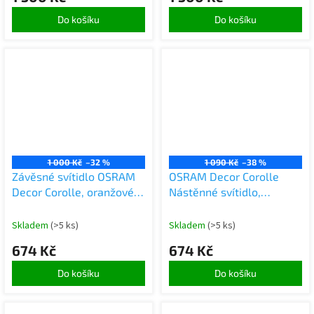
Do košíku
Do košíku
1 000 Kč
–32 %
1 090 Kč
–38 %
Závěsné svítidlo OSRAM
OSRAM Decor Corolle
Decor Corolle, oranžové
Nástěnné svítidlo,
kovové sklo, patice E27,
červené kovové sklo,
textilní kabel, 200 mm,
patice G9, textilní kabel,
Skladem
(>5 ks)
Skladem
(>5 ks)
retro styl
retro styl
674 Kč
674 Kč
Do košíku
Do košíku