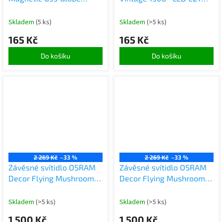
Vintage 1906 2,2W = 12W
2000 K 4 W 300 lm
E27 Gold 120lm teplá bílá
Skladem
(5 ks)
Skladem
(>5 ks)
2700K
165 Kč
165 Kč
Do košíku
Do košíku
2 269 Kč
–33 %
2 269 Kč
–33 %
Závěsné svítidlo OSRAM
Závěsné svítidlo OSRAM
Decor Flying Mushroom
Decor Flying Mushroom
E27 zelená/žlutá 500
E27 modrá/růžová 500
mm, závěsné svítidlo, kov,
mm, závěsné svítidlo, kov,
Skladem
(>5 ks)
Skladem
(>5 ks)
s živými barvami
kontrastní barvy
1 500 Kč
1 500 Kč