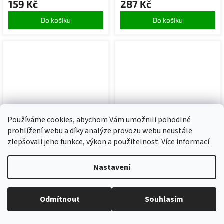
159 Kč
287 Kč
Do košíku
Do košíku
Používáme cookies, abychom Vám umožnili pohodlné
799 Kč
–37 %
899 Kč
–15 %
prohlížení webu a díky analýze provozu webu neustále
Verk 11256 Gola sada - 46
Malatec 18788
zlepšovali jeho funkce, výkon a použitelnost.
Více informací
dílů
Bezdrátový zvonek IP44,
1x přijímač , 1x ovladač,
150 m černý
Nastavení
Skladem
(>5 ks)
Skladem
(>5 ks)
497 Kč
759 Kč
Odmítnout
Souhlasím
Do košíku
Do košíku