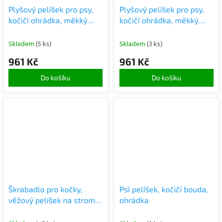
Plyšový pelíšek pro psy,
Plyšový pelíšek pro psy,
kočičí ohrádka, měkký
kočičí ohrádka, měkký
polštář, gauč, povlečení
polštář, gauč, povlečení
100
100
Skladem
(5 ks)
Skladem
(3 ks)
961 Kč
961 Kč
Do košíku
Do košíku
Škrabadlo pro kočky,
Psí pelíšek, kočičí bouda,
věžový pelíšek na stromě,
ohrádka
92 cm