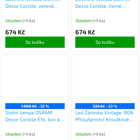
Decor Corolle, zelené
Decor Corolle, černé
kovové sklo, patice E27,
kovové sklo, patice E27,
textilní kabel, 200 mm,
textilní kabel, 200 mm,
Skladem
(>5 ks)
Skladem
(>5 ks)
retro styl
retro styl
674 Kč
674 Kč
Do košíku
Do košíku
1 000 Kč
–32 %
339 Kč
–33 %
Stolní lampa OSRAM
Led Žárovka Vintage 1906
Decor Corolle E14, kov a
Příslušenství Kroužkové
sklo, textilní kabel,
Zlaté Ledvance
vyměnitelné žárovky,
Skladem
(>5 ks)
Skladem
(>5 ks)
retro styl, zelená