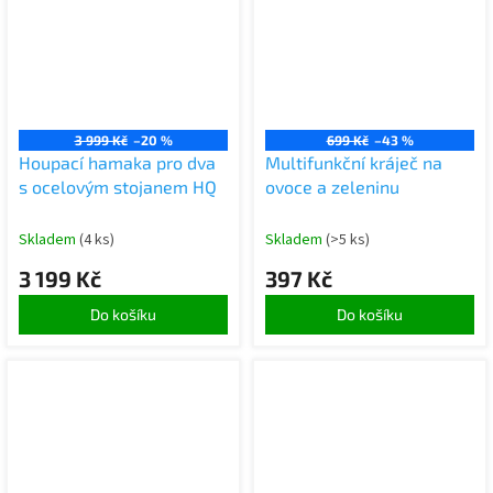
3 999 Kč
–20 %
699 Kč
–43 %
Houpací hamaka pro dva
Multifunkční kráječ na
s ocelovým stojanem HQ
ovoce a zeleninu
Skladem
(4 ks)
Skladem
(>5 ks)
3 199 Kč
397 Kč
Do košíku
Do košíku