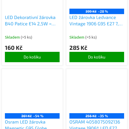
399 Kč
–28 %
LED Dekorativní žárovka
LED žárovka Ledvance
B40 Patice E14 2,5W =
Vintage 1906 G95 E27 7,8
22W 220lm 2400K Teplá
W stmívatelná kouřová
300 Vintage 1906 Osram
Skladem
(>5 ks)
Skladem
(>5 ks)
160 Kč
285 Kč
Do košíku
Do košíku
361 Kč
–54 %
256 Kč
–35 %
Osram LED žárovka
OSRAM 4058075092136
Magnetic G95 Globe
Vintage 1906® LED E27