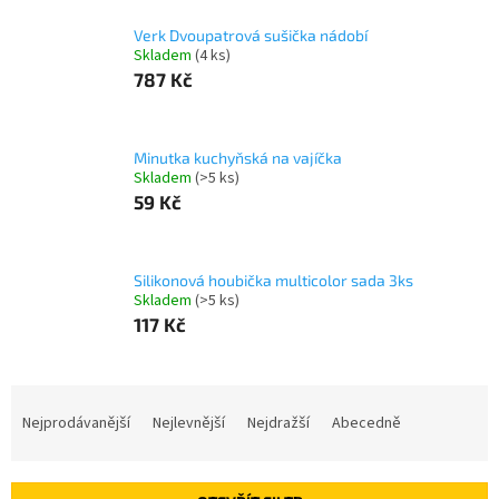
Verk Dvoupatrová sušička nádobí
Skladem
(4 ks)
787 Kč
Minutka kuchyňská na vajíčka
Skladem
(>5 ks)
59 Kč
Silikonová houbička multicolor sada 3ks
Skladem
(>5 ks)
117 Kč
Ř
a
Nejprodávanější
Nejlevnější
Nejdražší
Abecedně
z
e
n