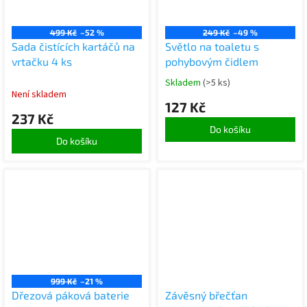
499 Kč
–52 %
249 Kč
–49 %
Sada čistících kartáčů na
Světlo na toaletu s
vrtačku 4 ks
pohybovým čidlem
Skladem
(>5 ks)
Není skladem
127 Kč
237 Kč
Do košíku
Do košíku
999 Kč
–21 %
Dřezová páková baterie
Závěsný břečťan