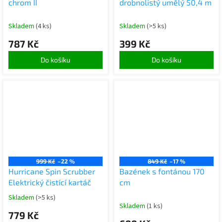
chrom II
drobnolistý umělý 50,4 m
Skladem
(4 ks)
Skladem
(>5 ks)
787 Kč
399 Kč
Do košíku
Do košíku
999 Kč
–22 %
849 Kč
–17 %
Hurricane Spin Scrubber
Bazének s fontánou 170
Elektrický čistící kartáč
cm
Skladem
(>5 ks)
Skladem
(1 ks)
779 Kč