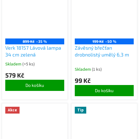
899 Kč
–35 %
199 Kč
–50 %
Verk 18157 Lávová lampa
Závěsný břečťan
34 cm zelená
drobnolistý umělý 6,3 m
Skladem
(>5 ks)
Skladem
(1 ks)
579 Kč
99 Kč
Do košíku
Do košíku
Akce
Tip