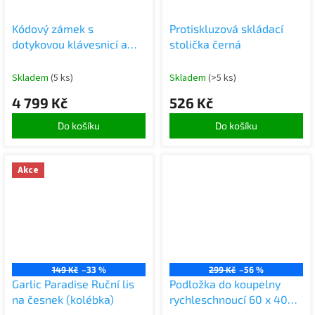
Kódový zámek s
Protiskluzová skládací
dotykovou klávesnicí a
stolička černá
čtečkou otisků prstů,
Bluetooth, černý
Skladem
(5 ks)
Skladem
(>5 ks)
4 799 Kč
526 Kč
Do košíku
Do košíku
Akce
149 Kč
–33 %
299 Kč
–56 %
Garlic Paradise Ruční lis
Podložka do koupelny
na česnek (kolébka)
rychleschnoucí 60 x 40
cm šedá