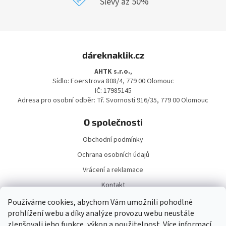
Slevy až 50%
Z
á
dáreknaklik.cz
p
a
AHTK s.r.o.
,
t
Sídlo: Foerstrova 808/4, 779 00 Olomouc
í
IČ: 17985145
Adresa pro osobní odběr: Tř. Svornosti 916/35, 779 00 Olomouc
O společnosti
Obchodní podmínky
Ochrana osobních údajů
Vrácení a reklamace
Kontakt
Doprava a platba
Používáme cookies, abychom Vám umožnili pohodlné
prohlížení webu a díky analýze provozu webu neustále
zlepšovali jeho funkce, výkon a použitelnost.
Více informací