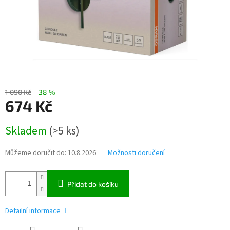
1 090 Kč
–38 %
674 Kč
Měrná
Skladem
(>5 ks)
cena:
Můžeme doručit do:
10.8.2026
Možnosti doručení
Přidat do košíku
Detailní informace