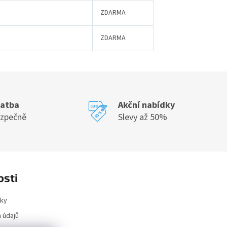
ZDARMA
ZDARMA
latba
Akční nabídky
ezpečně
Slevy až 50%
osti
ky
 údajů