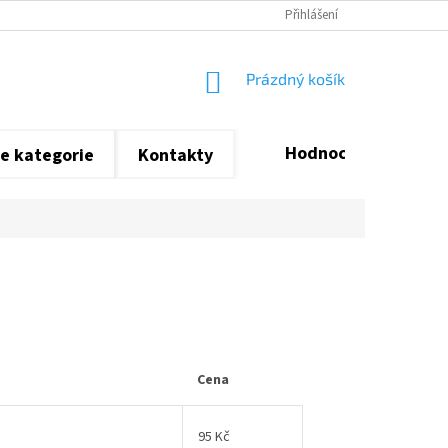
Přihlášení
NÁKUPNÍ
Prázdný košík
KOŠÍK
Hodnocení obchodu
e kategorie
Kontakty
Cena
95 Kč