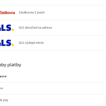
Zásilkovna Z point
GLS doručení na adresu
GLS výdejní místo
by platby
avce
ka
le pay