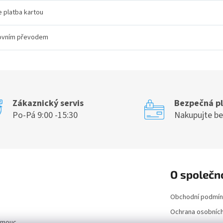
e platba kartou
ovním převodem
Zákaznický servis
Bezpečná p
Po-Pá 9:00 -15:30
Nakupujte b
O společn
Obchodní podmín
Ochrana osobních
lomouc