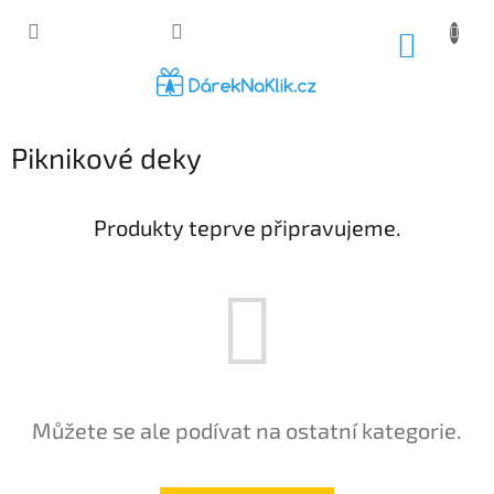
Přejít
na
NÁKUP
obsah
KOŠÍK
Piknikové deky
Produkty teprve připravujeme.
Můžete se ale podívat na ostatní kategorie.