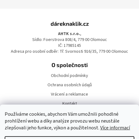
Z
á
dáreknaklik.cz
p
a
AHTK s.r.o.
,
t
Sídlo: Foerstrova 808/4, 779 00 Olomouc
í
IČ: 17985145
Adresa pro osobní odběr: Tř. Svornosti 916/35, 779 00 Olomouc
O společnosti
Obchodní podmínky
Ochrana osobních údajů
Vrácení a reklamace
Kontakt
Doprava a platba
Používáme cookies, abychom Vám umožnili pohodlné
prohlížení webu a díky analýze provozu webu neustále
zlepšovali jeho funkce, výkon a použitelnost.
Více informací