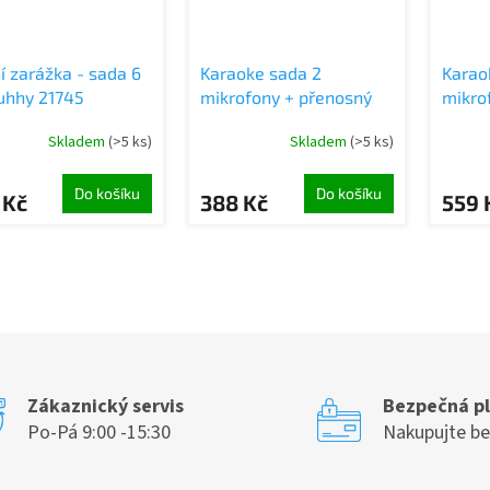
í zarážka - sada 6
Karaoke sada 2
Karao
Ruhhy 21745
mikrofony + přenosný
mikro
reproduktor
repro
Skladem
(>5 ks)
Skladem
(>5 ks)
BLUETOOTH USB LED
BLUE
béžová
růžov
Do košíku
Do košíku
 Kč
388 Kč
559 
O
v
l
á
d
a
c
Zákaznický servis
Bezpečná p
í
Po-Pá 9:00 -15:30
Nakupujte b
p
r
v