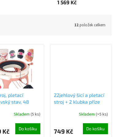
1 569 Kč
12
položek celkem
roj, pletací
22jehlový šicí a pletací
vský stav, 48
stroj + 2 klubka příze
 kruhový stav + 4
Skladem
(5 ks)
Skladem
(>5 ks)
 příze
Do košíku
Do košíku
9 Kč
749 Kč