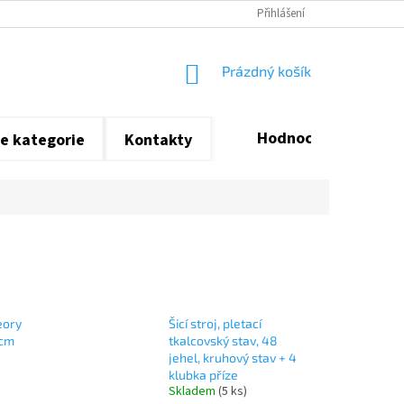
Přihlášení
NÁKUPNÍ
Prázdný košík
KOŠÍK
Hodnocení obchodu
e kategorie
Kontakty
eory
Šicí stroj, pletací
0cm
tkalcovský stav, 48
jehel, kruhový stav + 4
klubka příze
Skladem
(5 ks)