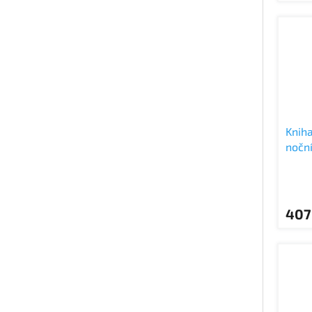
Kniha
noční
zdrav
407