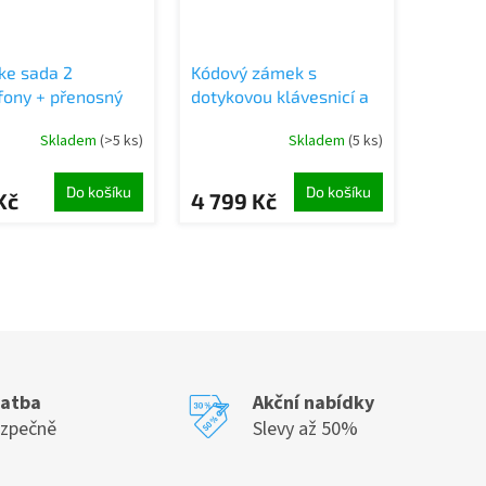
ke sada 2
Kódový zámek s
fony + přenosný
dotykovou klávesnicí a
duktor
čtečkou otisků prstů,
Skladem
(>5 ks)
Skladem
(5 ks)
TOOTH USB LED
Bluetooth, černý
á
Do košíku
Do košíku
Kč
4 799 Kč
latba
Akční nabídky
ezpečně
Slevy až 50%