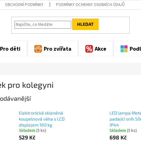
OBCHODNÍ PODMÍNKY
PODMÍNKY OCHRANY OSOBNÍCH ÚDAJŮ
HLEDAT
Pro děti
Pro zvířata
Akce
Podl
k pro kolegyni
odávanější
Elektronická skleněná
LED lampa Met
koupelnová váha s LCD
padající sníh 5
displejem 180 kg
IP44
Skladem
(5 ks)
Skladem
(5 ks)
529 Kč
698 Kč