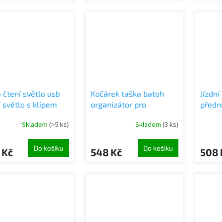
 čtení světlo usb
Kočárek taška batoh
Jízdní
 světlo s klipem
organizátor pro
přední
é pro oči 9 vedl
maminku tatínek 3v1
řídíte
Skladem
(>5 ks)
Skladem
(3 ks)
Do košíku
Do košíku
 Kč
548 Kč
508 