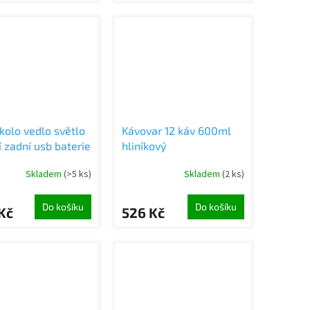
 kolo vedlo světlo
Kávovar 12 káv 600ml
 zadní usb baterie
hliníkový
k sada
Skladem
(>5 ks)
Skladem
(2 ks)
Do košíku
Do košíku
Kč
526 Kč