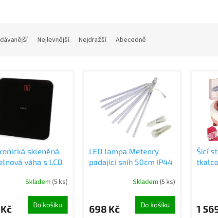
dávanější
Nejlevnější
Nejdražší
Abecedně
tronická skleněná
LED lampa Meteory
Šicí st
elnová váha s LCD
padající sníh 50cm IP44
tkalco
lejem 180 kg
jehel,
Skladem
(5 ks)
Skladem
(5 ks)
klubka
Do košíku
Do košíku
 Kč
698 Kč
1 56