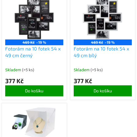
ý
o
p
d
i
u
s
k
p
t
r
ů
o
469 Kč
–19 %
469 Kč
–19 %
d
Fotorám na 10 fotek 54 x
Fotorám na 10 fotek 54 x
u
49 cm černý
49 cm bílý
k
t
Skladem
(>5 ks)
Skladem
(>5 ks)
ů
377 Kč
377 Kč
Do košíku
Do košíku