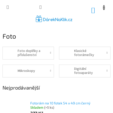
Přejít
na
NÁKUP
obsah
KOŠÍK
Foto
Foto doplňky a
Klasické
příslušenství
fotorámečky
Digitální
Mikroskopy
fotoaparáty
Nejprodávanější
Fotorám na 10 fotek 54 x 49 cm černý
Skladem
(>5 ks)
377 Kč