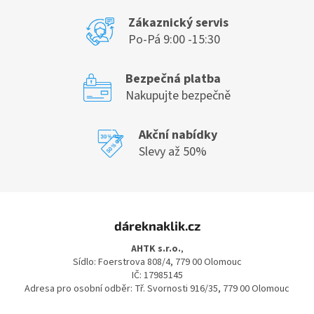
r
v
Zákaznický servis
k
Po-Pá 9:00 -15:30
y
v
ý
Bezpečná platba
p
Nakupujte bezpečně
i
s
u
Akční nabídky
Slevy až 50%
Z
á
dáreknaklik.cz
p
a
AHTK s.r.o.
,
t
Sídlo: Foerstrova 808/4, 779 00 Olomouc
í
IČ: 17985145
Adresa pro osobní odběr: Tř. Svornosti 916/35, 779 00 Olomouc