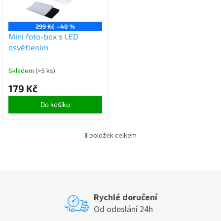
299 Kč
–40 %
Mini foto-box s LED
osvětlením
Skladem
(>5 ks)
179 Kč
Do košíku
3
položek celkem
O
v
l
á
d
a
c
Rychlé doručení
í
Od odeslání 24h
p