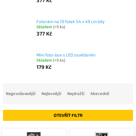
Fotorám na 10 fotek 54 x 49 cm bílý
Skladem
(>5 ks)
377 Kč
Mini foto-box s LED osvětlením
Skladem
(>5 ks)
179 Kč
Ř
a
Nejprodávanější
Nejlevnější
Nejdražší
Abecedně
z
e
n
OTEVŘÍT FILTR
í
p
V
r