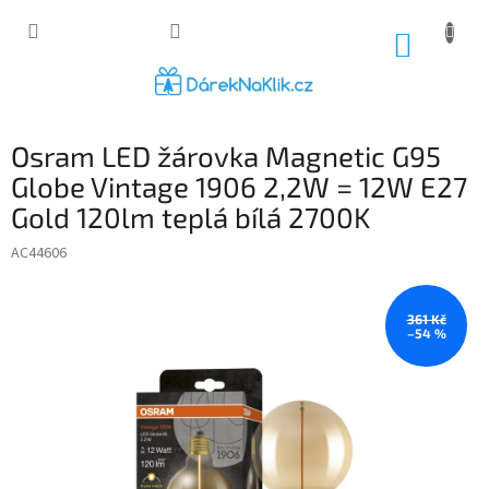
Přejít
na
NÁKUP
obsah
KOŠÍK
Osram LED žárovka Magnetic G95
Globe Vintage 1906 2,2W = 12W E27
Gold 120lm teplá bílá 2700K
AC44606
361 Kč
–54 %