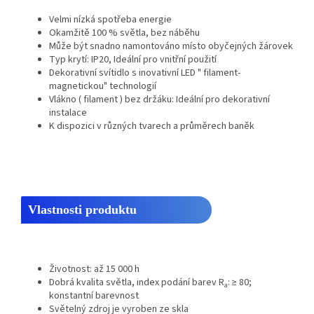
Velmi nízká spotřeba energie
Okamžitě 100 % světla, bez náběhu
Může být snadno namontováno místo obyčejných žárovek
Typ krytí: IP20, Ideální pro vnitřní použití
Dekorativní svítidlo s inovativní LED " filament-
magnetickou" technologií
Vlákno ( filament ) bez držáku: Ideální pro dekorativní
instalace
K dispozici v různých tvarech a průměrech baněk
Vlastnosti produktu
Životnost: až 15 000 h
Dobrá kvalita světla, index podání barev R
: ≥ 80;
a
konstantní barevnost
Světelný zdroj je vyroben ze skla