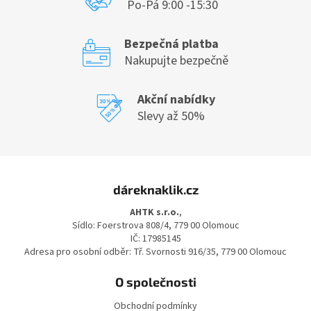
Po-Pá 9:00 -15:30
Bezpečná platba
Nakupujte bezpečně
Akční nabídky
Slevy až 50%
Z
á
dáreknaklik.cz
p
a
AHTK s.r.o.
,
t
Sídlo: Foerstrova 808/4, 779 00 Olomouc
í
IČ: 17985145
Adresa pro osobní odběr: Tř. Svornosti 916/35, 779 00 Olomouc
O společnosti
Obchodní podmínky