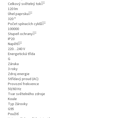
Celkový světelný tok
120 lm
Úhel paprsku
320 °
Počet spínacích cyklů
100000
Stupeň ochrany
IP20
Napětí
220…240 V
Energetická třída
G
Záruka
3 roky
Zdroj energie
Střídavý proud (AC)
Provozní frekvence
50/60 Hz
Tvar světelného zdroje
Koule
Typ žárovky
G95
Použití