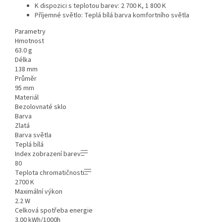
K dispozici s teplotou barev: 2 700 K, 1 800 K
Příjemné světlo: Teplá bílá barva komfortního světla
Parametry
Hmotnost
63.0 g
Délka
138 mm
Průměr
95 mm
Materiál
Bezolovnaté sklo
Barva
Zlatá
Barva světla
Teplá bílá
Index zobrazení barev
80
Teplota chromatičnosti
2700 K
Maximální výkon
2.2 W
Celková spotřeba energie
3.00 kWh/1000h