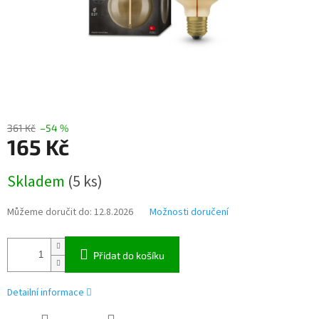
361 Kč
–54 %
165 Kč
Měrná
Skladem
(5 ks)
cena:
Můžeme doručit do:
12.8.2026
Možnosti doručení
Přidat do košíku
Detailní informace