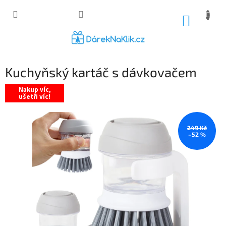
Přejít
na
NÁKUP
obsah
KOŠÍK
Kuchyňský kartáč s dávkovačem
Nakup víc,
ušetři víc!
249 Kč
–52 %