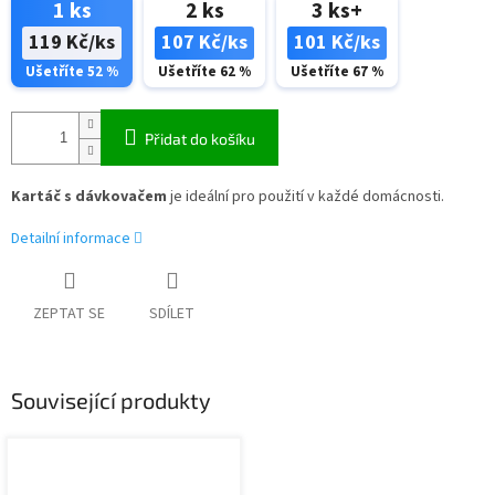
1 ks
2 ks
3 ks+
119 Kč/ks
107 Kč/ks
101 Kč/ks
Ušetříte 52 %
Ušetříte 62 %
Ušetříte 67 %
Přidat do košíku
Kartáč s dávkovačem
je ideální pro použití v každé domácnosti.
Detailní informace
ZEPTAT SE
SDÍLET
Související produkty