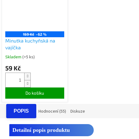
159 Kč
–62 %
Minutka kuchyňská na
vajíčka
Skladem
(>5 ks)
59 Kč
Do košíku
POPIS
Hodnocení (55)
Diskuze
Detailní popis produktu