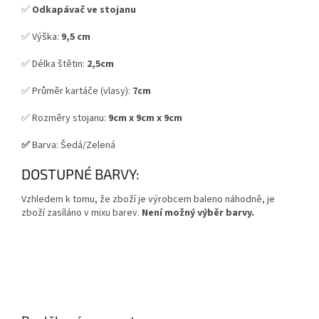
✅
Odkapávač ve stojanu
✅ Výška:
9,5 cm
✅ Délka štětin:
2
,5cm
✅ Průměr kartáče (vlasy):
7cm
✅ Rozměry stojanu:
9cm x 9cm x 9cm
✅
Barva: Šedá/Zelená
DOSTUPNÉ BARVY:
Vzhledem k tomu, že zboží je výrobcem baleno náhodně, je
zboží zasíláno v mixu barev.
Není možný výběr barvy.