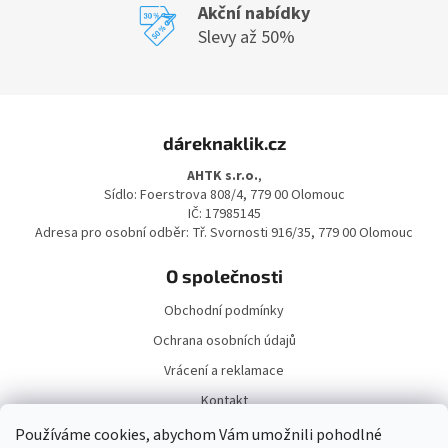
Akční nabídky
Slevy až 50%
Z
á
dáreknaklik.cz
p
a
AHTK s.r.o.
,
t
Sídlo: Foerstrova 808/4, 779 00 Olomouc
í
IČ: 17985145
Adresa pro osobní odběr: Tř. Svornosti 916/35, 779 00 Olomouc
O společnosti
Obchodní podmínky
Ochrana osobních údajů
Vrácení a reklamace
Kontakt
Doprava a platba
Používáme cookies, abychom Vám umožnili pohodlné