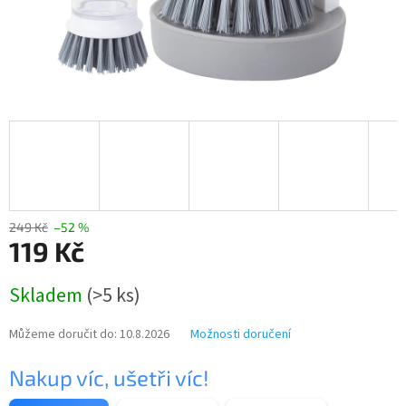
249 Kč
–52 %
119 Kč
Měrná
Skladem
(>5 ks)
cena:
Můžeme doručit do:
10.8.2026
Možnosti doručení
Nakup víc, ušetři víc!