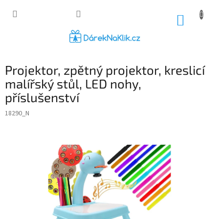
Přejít
na
NÁKUP
obsah
KOŠÍK
Projektor, zpětný projektor, kreslicí
malířský stůl, LED nohy,
příslušenství
18290_N