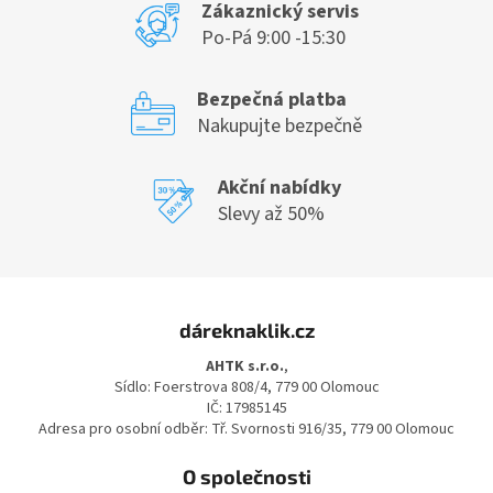
Zákaznický servis
Po-Pá 9:00 -15:30
Bezpečná platba
Nakupujte bezpečně
Akční nabídky
Slevy až 50%
Z
á
dáreknaklik.cz
p
a
AHTK s.r.o.
,
t
Sídlo: Foerstrova 808/4, 779 00 Olomouc
í
IČ: 17985145
Adresa pro osobní odběr: Tř. Svornosti 916/35, 779 00 Olomouc
O společnosti