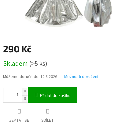
290 Kč
Měrná
Skladem
(>5 ks)
cena:
Můžeme doručit do:
12.8.2026
Možnosti doručení
Přidat do košíku
ZEPTAT SE
SDÍLET