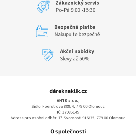
Zákaznický servis
Po-Pá 9:00 -15:30
Bezpečná platba
Nakupujte bezpečně
Akční nabídky
Slevy až 50%
Z
á
dáreknaklik.cz
p
a
AHTK s.r.o.
,
t
Sídlo: Foerstrova 808/4, 779 00 Olomouc
í
IČ: 17985145
Adresa pro osobní odběr: Tř. Svornosti 916/35, 779 00 Olomouc
O společnosti