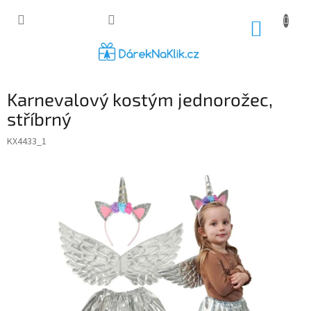
Přejít
na
NÁKUP
obsah
KOŠÍK
Karnevalový kostým jednorožec,
stříbrný
KX4433_1