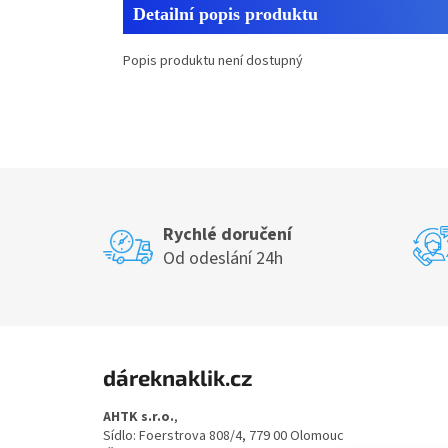
Detailní popis produktu
Popis produktu není dostupný
Rychlé doručení
Od odeslání 24h
Z
á
dáreknaklik.cz
p
a
AHTK s.r.o.
,
t
Sídlo: Foerstrova 808/4, 779 00 Olomouc
í