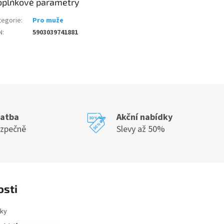
oplňkové parametry
tegorie
:
Pro muže
N
:
5903039741881
latba
Akční nabídky
ezpečně
Slevy až 50%
osti
ky