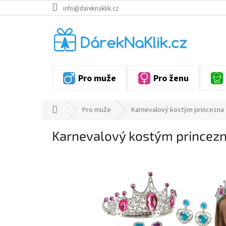
Přejít
info@dareknaklik.cz
na
obsah
Pro muže
Pro ženu
Domů
Pro muže
Karnevalový kostým princezna
Karnevalový kostým princez