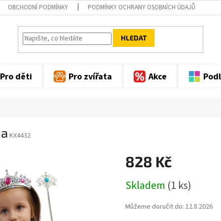
OBCHODNÍ PODMÍNKY
PODMÍNKY OCHRANY OSOBNÍCH ÚDAJŮ
HLEDAT
Pro děti
Pro zvířata
Akce
Podl
na
KX4432
828 Kč
Měrná
Skladem
(1 ks)
cena:
Můžeme doručit do:
12.8.2026