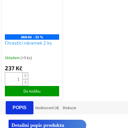
369 Kč
–35 %
Chrastící náramek 2 ks
Skladem
(>5 ks)
237 Kč
Do košíku
POPIS
Hodnocení (4)
Diskuze
Detailní popis produktu