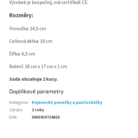
Výrobek je bezpečný, má certifikát CE.
Rozměry:
Ponožka: 14,5 cm
Celková délka: 19 cm
Šířka: 6,5 cm
Balení: 18 cm x 17 cm x 1 cm
Sada obsahuje 2 kusy.
Doplňkové parametry
Kategorie
:
Kojenecké ponožky a punčocháčky
Záruka
:
2 roky
EAN
:
5903039724815