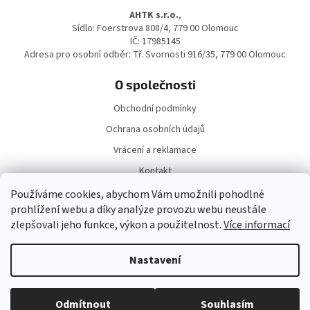
a
AHTK s.r.o.
,
t
Sídlo: Foerstrova 808/4, 779 00 Olomouc
í
IČ: 17985145
Adresa pro osobní odběr: Tř. Svornosti 916/35, 779 00 Olomouc
O společnosti
Obchodní podmínky
Ochrana osobních údajů
Vrácení a reklamace
Kontakt
Doprava a platba
Používáme cookies, abychom Vám umožnili pohodlné
prohlížení webu a díky analýze provozu webu neustále
zlepšovali jeho funkce, výkon a použitelnost.
Více informací
Nastavení
Vytvořil Shoptet
Odmítnout
Souhlasím
Copyright 2026
DárekNaKlik.cz
. Všechna práva vyhrazena.