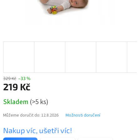
329 Kč
–33 %
219 Kč
Měrná
Skladem
(>5 ks)
cena:
Můžeme doručit do:
12.8.2026
Možnosti doručení
Nakup víc, ušetři víc!