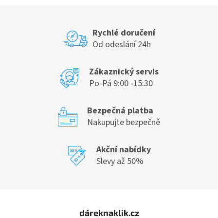
Rychlé doručení
Od odeslání 24h
Zákaznický servis
Po-Pá 9:00 -15:30
Bezpečná platba
Nakupujte bezpečně
Akční nabídky
Slevy až 50%
Z
á
dáreknaklik.cz
p