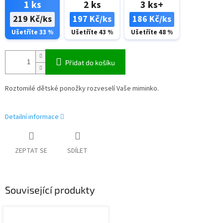
1 ks
2 ks
3 ks+
219 Kč/ks
197 Kč/ks
186 Kč/ks
Ušetříte 33 %
Ušetříte 43 %
Ušetříte 48 %
Přidat do košíku
Roztomilé dětské ponožky rozveselí Vaše miminko.
Detailní informace
ZEPTAT SE
SDÍLET
Související produkty