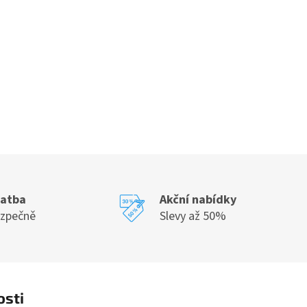
latba
Akční nabídky
ezpečně
Slevy až 50%
osti