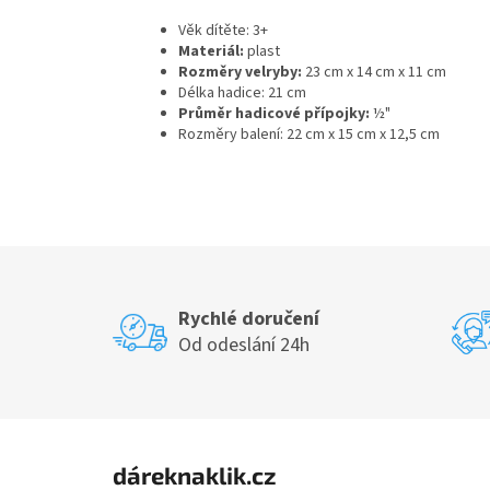
Věk dítěte: 3+
Materiál:
plast
Rozměry velryby:
23 cm x 14 cm x 11 cm
Délka hadice: 21 cm
Průměr hadicové přípojky:
½"
Rozměry balení: 22 cm x 15 cm x 12,5 cm
Rychlé doručení
Od odeslání 24h
Z
á
dáreknaklik.cz
p