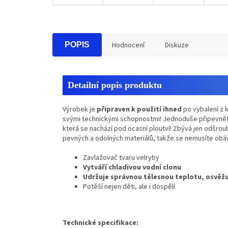
POPIS
Hodnocení
Diskuze
Detailní popis produktu
Výrobek je
připraven k použití ihned
po vybalení z 
svými technickými schopnostmi! Jednoduše připevněte k
která se nachází pod ocasní ploutví! Zbývá jen odšroub
pevných a odolných materiálů, takže se nemusíte obáv
Zavlažovač tvaru velryby
Vytváří chladivou vodní clonu
Udržuje správnou tělesnou teplotu, osvěž
Potěší nejen děti, ale i dospělí
Technické specifikace: