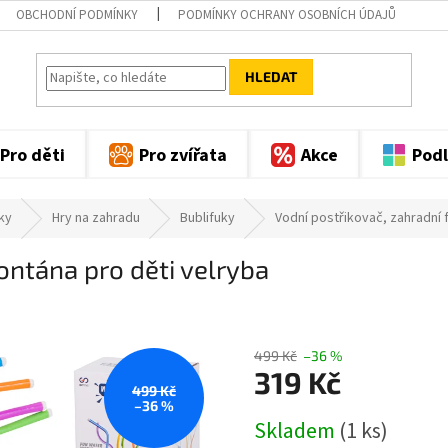
OBCHODNÍ PODMÍNKY
PODMÍNKY OCHRANY OSOBNÍCH ÚDAJŮ
HLEDAT
Pro děti
Pro zvířata
Akce
Podl
ky
Hry na zahradu
Bublifuky
Vodní postřikovač, zahradní 
ontána pro děti velryba
499 Kč
–36 %
319 Kč
499 Kč
–36 %
Měrná
Skladem
(1 ks)
cena: