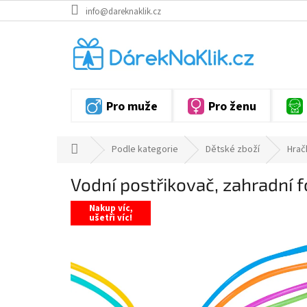
Přejít
info@dareknaklik.cz
na
obsah
Pro muže
Pro ženu
Domů
Podle kategorie
Dětské zboží
Hrač
Vodní postřikovač, zahradní f
Nakup víc,
ušetři víc!