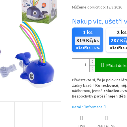
Můžeme doručit do:
12.8.2026
Nakup víc, ušetři v
1 ks
2 ks
319 Kč/ks
287 Kč
Ušetříte 36 %
Ušetříte 
Přidat do k
Představte si, že je polovina lé
žádný bazén!
Koneckonců, něja
nádhernou, jemně
chladivou vo
Bezpochyby
potěší nejen děti,
Detailní informace
TISK
ZEPTAT SE