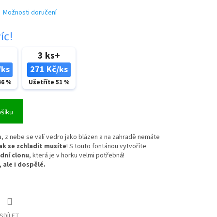
Možnosti doručení
íc!
3 ks+
/ks
271 Kč/ks
46 %
Ušetříte 51 %
ošíku
ta, z nebe se valí vedro jako blázen a na zahradě nemáte
k se zchladit musíte
! S touto fontánou vytvoříte
dní clonu
, která je v horku velmi potřebná!
 ale i dospělé.
SDÍLET