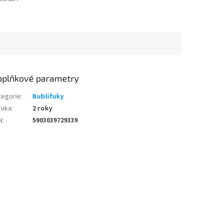
oplňkové parametry
tegorie
:
Bublifuky
ruka
:
2 roky
N
:
5903039729339