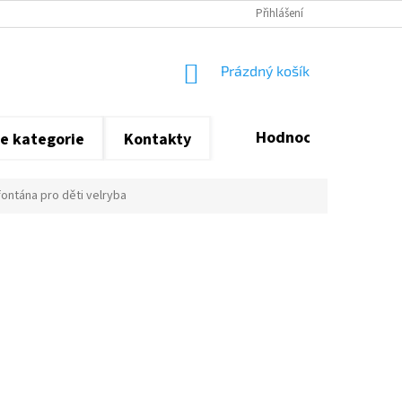
Přihlášení
NÁKUPNÍ
Prázdný košík
KOŠÍK
Hodnocení obchodu
e kategorie
Kontakty
fontána pro děti velryba