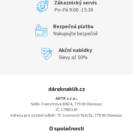
Zákaznický servis
Po-Pá 9:00 -15:30
Bezpečná platba
Nakupujte bezpečně
Akční nabídky
Slevy až 50%
Z
á
dáreknaklik.cz
p
a
AHTK s.r.o.
,
t
Sídlo: Foerstrova 808/4, 779 00 Olomouc
í
IČ: 17985145
Adresa pro osobní odběr: Tř. Svornosti 916/35, 779 00 Olomouc
O společnosti