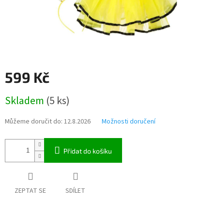
599 Kč
Měrná
Skladem
(5 ks)
cena:
Můžeme doručit do:
12.8.2026
Možnosti doručení
Přidat do košíku
ZEPTAT SE
SDÍLET