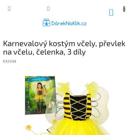
Přejít
na
NÁKUP
obsah
KOŠÍK
Karnevalový kostým včely, převlek
na včelu, čelenka, 3 díly
KX3344