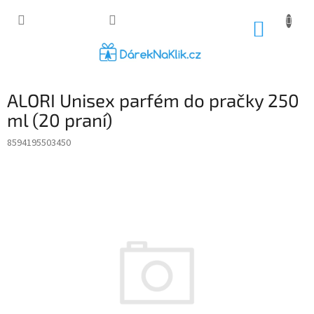
Přejít
na
NÁKUP
obsah
KOŠÍK
ALORI Unisex parfém do pračky 250
ml (20 praní)
8594195503450