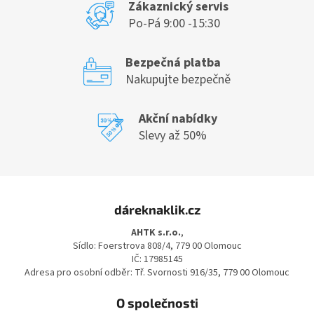
Zákaznický servis
Po-Pá 9:00 -15:30
Bezpečná platba
Nakupujte bezpečně
Akční nabídky
Slevy až 50%
Z
á
dáreknaklik.cz
p
a
AHTK s.r.o.
,
t
Sídlo: Foerstrova 808/4, 779 00 Olomouc
í
IČ: 17985145
Adresa pro osobní odběr: Tř. Svornosti 916/35, 779 00 Olomouc
O společnosti