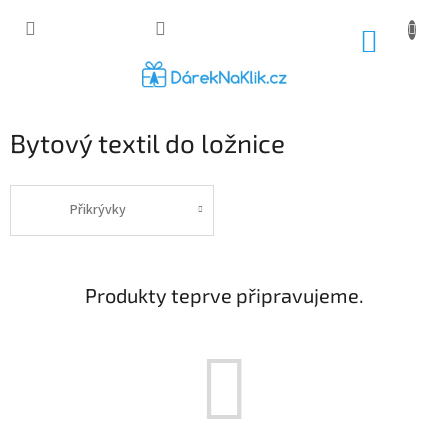
Přejít
na
NÁKUP
obsah
KOŠÍK
Bytový textil do ložnice
Přikrývky
Produkty teprve připravujeme.