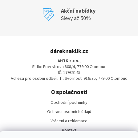
Akční nabídky
Slevy až 50%
Z
á
dáreknaklik.cz
p
a
AHTK s.r.o.
,
t
Sídlo: Foerstrova 808/4, 779 00 Olomouc
í
IČ: 17985145
Adresa pro osobní odběr: Tř. Svornosti 916/35, 779 00 Olomouc
O společnosti
Obchodní podmínky
Ochrana osobních údajů
Vrácení a reklamace
Kontakt