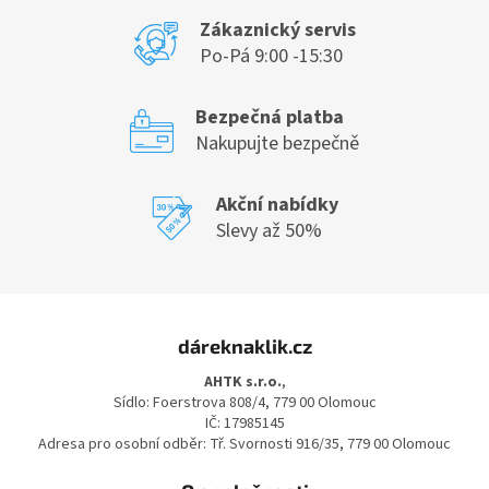
Zákaznický servis
Po-Pá 9:00 -15:30
Bezpečná platba
Nakupujte bezpečně
Akční nabídky
Slevy až 50%
Z
á
dáreknaklik.cz
p
a
AHTK s.r.o.
,
t
Sídlo: Foerstrova 808/4, 779 00 Olomouc
í
IČ: 17985145
Adresa pro osobní odběr: Tř. Svornosti 916/35, 779 00 Olomouc