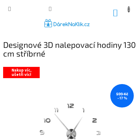
Přejít
na
NÁKUP
obsah
KOŠÍK
Designové 3D nalepovací hodiny 130
cm stříbrné
Nakup víc,
ušetři víc!
599 Kč
–17 %