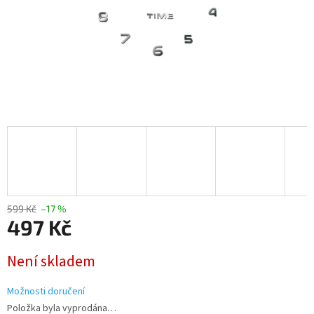
599 Kč
–17 %
497 Kč
Měrná
Není skladem
cena:
Možnosti doručení
Položka byla vyprodána…