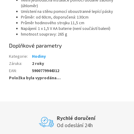
Velmi jednoduchá instalace pomocí dodané šablony
(úhloměr)
Umístení na stěnu pomocí oboustranné lepící pásky
Průměr: od 60cm, doporučená: 130cm
Průměr hodinového strojku 11,5 cm
Napájení: 1 x 1,5 V AA baterie (není součástí balení)
hmotnost soupravy: 265 g
Doplňkové parametry
Kategorie
:
Hodiny
Záruka
:
2 roky
EAN
:
5900779944312
Položka byla vyprodána…
Rychlé doručení
Od odeslání 24h