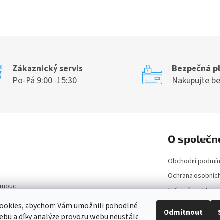
O
v
l
á
d
a
c
Zákaznický servis
Bezpečná p
í
Po-Pá 9:00 -15:30
Nakupujte b
p
r
v
k
y
v
ý
O společn
p
i
Obchodní podmín
s
u
Ochrana osobních
lomouc
Vrácení a reklam
ookies, abychom Vám umožnili pohodlné
Kontakt
Odmítnout
ebu a díky analýze provozu webu neustále