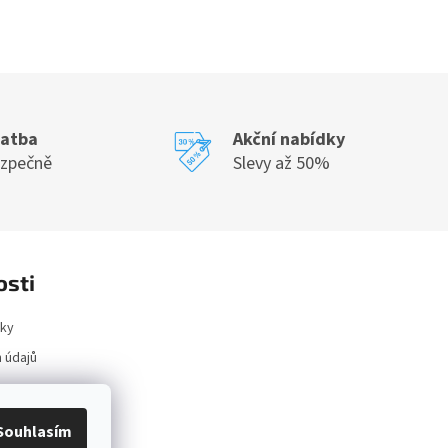
latba
Akční nabídky
ezpečně
Slevy až 50%
osti
ky
 údajů
ace
Souhlasím