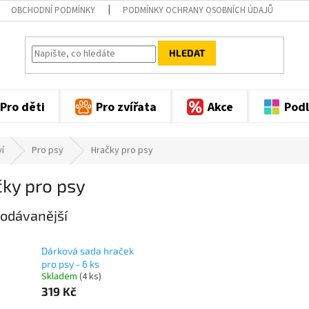
OBCHODNÍ PODMÍNKY
PODMÍNKY OCHRANY OSOBNÍCH ÚDAJŮ
HLEDAT
Pro děti
Pro zvířata
Akce
Podl
í
Pro psy
Hračky pro psy
ky pro psy
odávanější
Dárková sada hraček
pro psy - 6 ks
Skladem
(4 ks)
319 Kč