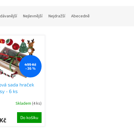
dávanější
Nejlevnější
Nejdražší
Abecedně
499 Kč
–36 %
ová sada hraček
sy - 6 ks
Skladem
(4 ks)
Do košíku
 Kč