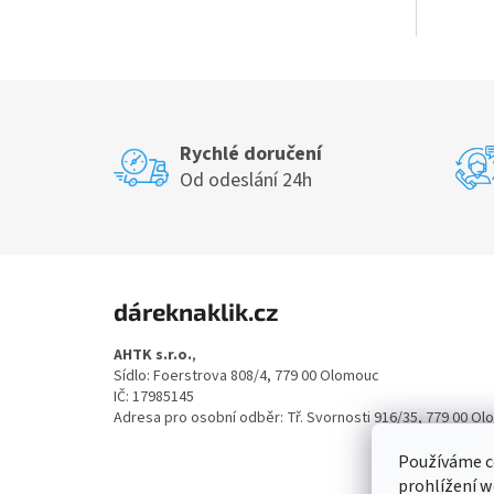
Rychlé doručení
Od odeslání 24h
Z
á
dáreknaklik.cz
p
a
AHTK s.r.o.
,
t
Sídlo: Foerstrova 808/4, 779 00 Olomouc
í
IČ: 17985145
Adresa pro osobní odběr: Tř. Svornosti 916/35, 779 00 O
Používáme c
prohlížení w