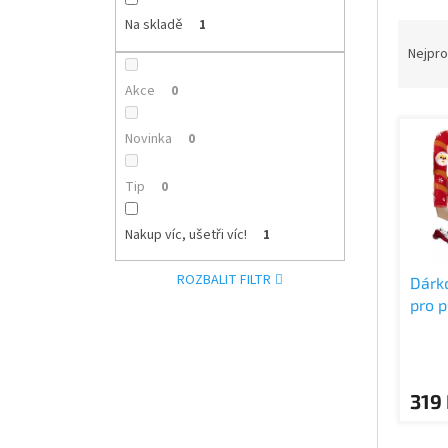
a
Na skladě
1
Ř
n
a
Nejpro
e
z
l
Akce
0
e
V
n
ý
í
Novinka
0
p
p
i
r
Tip
0
s
o
p
d
Nakup víc, ušetři víc!
1
r
u
o
k
ROZBALIT FILTR
Dárk
d
t
pro p
u
ů
k
t
ů
319