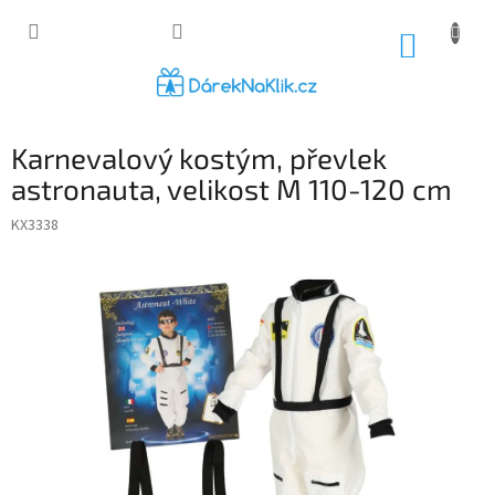
Přejít
na
NÁKUP
obsah
KOŠÍK
Karnevalový kostým, převlek
astronauta, velikost M 110-120 cm
KX3338