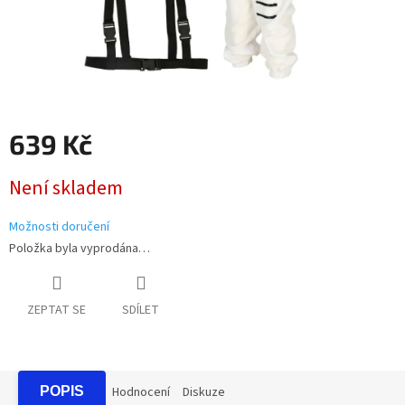
639 Kč
Měrná
Není skladem
cena:
Možnosti doručení
Položka byla vyprodána…
ZEPTAT SE
SDÍLET
POPIS
Hodnocení
Diskuze