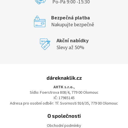
Po-Pá 9:00 -15:30
Bezpečná platba
Nakupujte bezpečně
Akční nabídky
Slevy až 50%
Z
á
dáreknaklik.cz
p
a
AHTK s.r.o.
,
t
Sídlo: Foerstrova 808/4, 779 00 Olomouc
í
IČ: 17985145
Adresa pro osobní odběr: Tř. Svornosti 916/35, 779 00 Olomouc
O společnosti
Obchodní podmínky