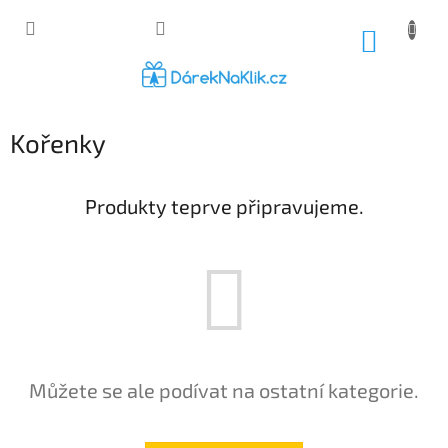
Přejít
na
NÁKUP
obsah
KOŠÍK
Kořenky
Produkty teprve připravujeme.
Můžete se ale podívat na ostatní kategorie.