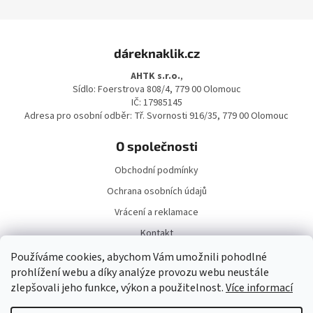
Z
á
dáreknaklik.cz
p
a
AHTK s.r.o.
,
t
Sídlo: Foerstrova 808/4, 779 00 Olomouc
í
IČ: 17985145
Adresa pro osobní odběr: Tř. Svornosti 916/35, 779 00 Olomouc
O společnosti
Obchodní podmínky
Ochrana osobních údajů
Vrácení a reklamace
Kontakt
Doprava a platba
Používáme cookies, abychom Vám umožnili pohodlné
prohlížení webu a díky analýze provozu webu neustále
zlepšovali jeho funkce, výkon a použitelnost.
Více informací