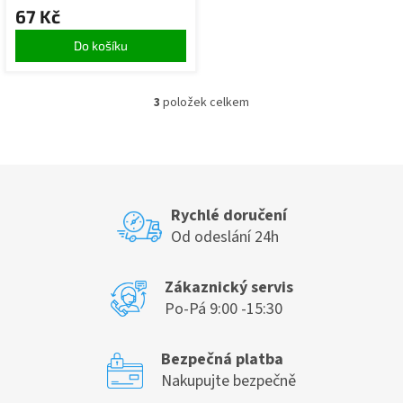
67 Kč
Do košíku
3
položek celkem
O
v
l
á
d
a
c
Rychlé doručení
í
Od odeslání 24h
p
r
v
Zákaznický servis
k
Po-Pá 9:00 -15:30
y
v
ý
Bezpečná platba
p
Nakupujte bezpečně
i
s