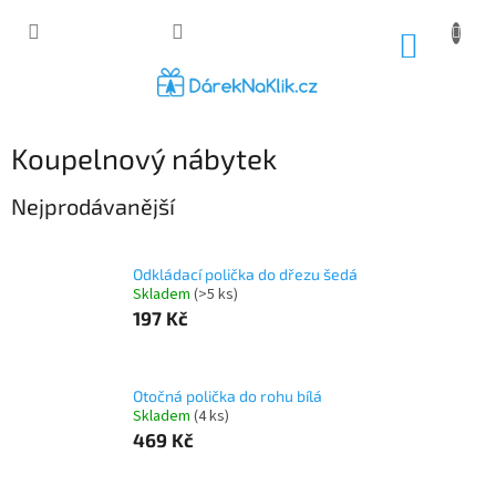
Přejít
na
NÁKUP
obsah
KOŠÍK
Koupelnový nábytek
Nejprodávanější
Odkládací polička do dřezu šedá
Skladem
(>5 ks)
197 Kč
Otočná polička do rohu bílá
Skladem
(4 ks)
469 Kč