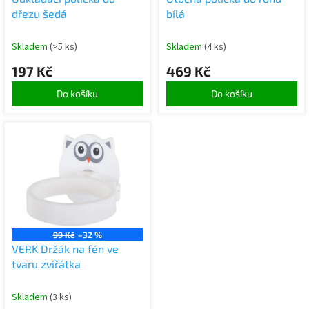
u
dřezu šedá
bílá
k
t
Skladem
(>5 ks)
Skladem
(4 ks)
ů
197 Kč
469 Kč
Do košíku
Do košíku
99 Kč
–32 %
VERK Držák na fén ve
tvaru zvířátka
Skladem
(3 ks)