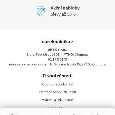
u
Akční nabídky
Slevy až 50%
Z
á
dáreknaklik.cz
p
a
AHTK s.r.o.
,
t
Sídlo: Foerstrova 808/4, 779 00 Olomouc
í
IČ: 17985145
Adresa pro osobní odběr: Tř. Svornosti 916/35, 779 00 Olomouc
O společnosti
Obchodní podmínky
Ochrana osobních údajů
Vrácení a reklamace
Kontakt