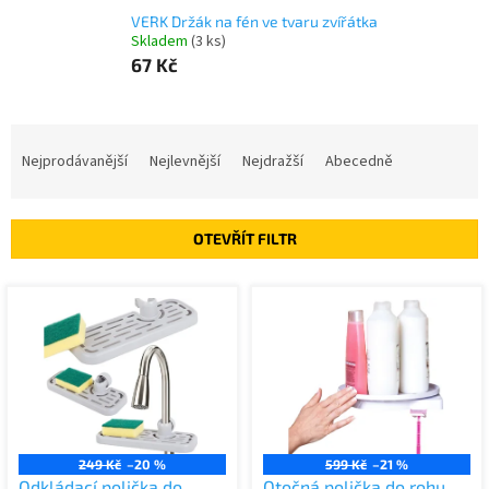
VERK Držák na fén ve tvaru zvířátka
Skladem
(3 ks)
67 Kč
Ř
a
Nejprodávanější
Nejlevnější
Nejdražší
Abecedně
z
e
n
OTEVŘÍT FILTR
í
p
V
r
ý
o
p
d
i
u
s
k
p
t
r
ů
o
249 Kč
–20 %
599 Kč
–21 %
d
Odkládací polička do
Otočná polička do rohu