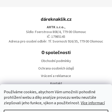
Z
á
dáreknaklik.cz
p
a
AHTK s.r.o.
,
t
Sídlo: Foerstrova 808/4, 779 00 Olomouc
í
IČ: 17985145
Adresa pro osobní odběr: Tř. Svornosti 916/35, 779 00 Olomouc
O společnosti
Obchodní podmínky
Ochrana osobních údajů
Vrácení a reklamace
Kontakt
Doprava a platba
Používáme cookies, abychom Vám umožnili pohodlné
prohlížení webu a díky analýze provozu webu neustále
zlepšovali jeho funkce, výkon a použitelnost.
Více informací