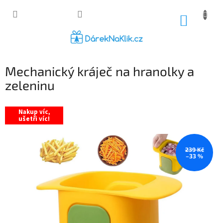
Přejít
na
NÁKUP
obsah
KOŠÍK
Mechanický kráječ na hranolky a
zeleninu
Nakup víc,
ušetři víc!
239 Kč
–33 %