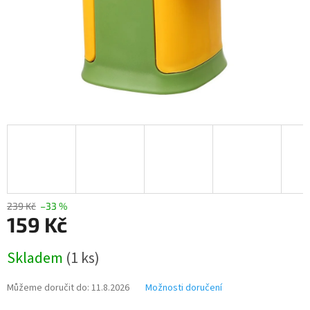
239 Kč
–33 %
159 Kč
Měrná
Skladem
(1 ks)
cena:
Můžeme doručit do:
11.8.2026
Možnosti doručení