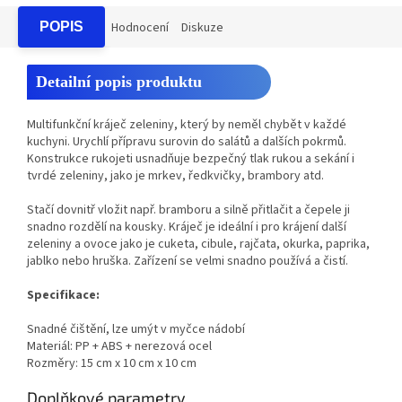
POPIS
Hodnocení
Diskuze
Detailní popis produktu
Multifunkční kráječ zeleniny, který by neměl chybět v každé
kuchyni. Urychlí přípravu surovin do salátů a dalších pokrmů.
Konstrukce rukojeti usnadňuje bezpečný tlak rukou a sekání i
tvrdé zeleniny, jako je mrkev, ředkvičky, brambory atd.
Stačí dovnitř vložit např. bramboru a silně přitlačit a čepele ji
snadno rozdělí na kousky. Kráječ je ideální i pro krájení další
zeleniny a ovoce jako je cuketa, cibule, rajčata, okurka, paprika,
jablko nebo hruška. Zařízení se velmi snadno používá a čistí.
Specifikace:
Snadné čištění, lze umýt v myčce nádobí
Materiál: PP + ABS + nerezová ocel
Rozměry:
15 cm x 10 cm x 10 cm
Doplňkové parametry