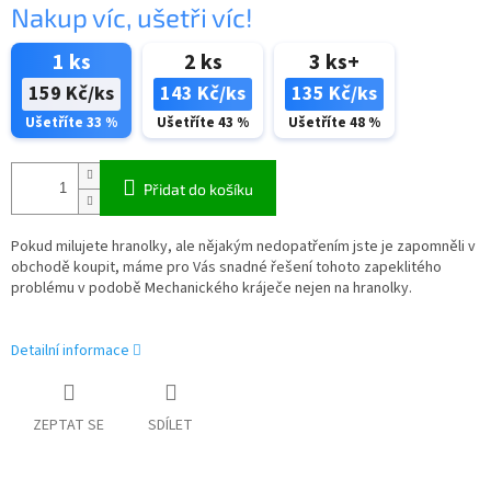
Nakup víc, ušetři víc!
1 ks
2 ks
3 ks+
159 Kč/ks
143 Kč/ks
135 Kč/ks
Ušetříte 33 %
Ušetříte 43 %
Ušetříte 48 %
Přidat do košíku
Pokud milujete hranolky, ale nějakým nedopatřením jste je zapomněli v
obchodě koupit, máme pro Vás snadné řešení tohoto zapeklitého
problému v podobě Mechanického kráječe nejen na hranolky.
Detailní informace
ZEPTAT SE
SDÍLET