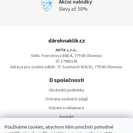
Akční nabídky
Slevy až 50%
Z
á
dáreknaklik.cz
p
a
AHTK s.r.o.
,
t
Sídlo: Foerstrova 808/4, 779 00 Olomouc
í
IČ: 17985145
Adresa pro osobní odběr: Tř. Svornosti 916/35, 779 00 Olomouc
O společnosti
Obchodní podmínky
Ochrana osobních údajů
Vrácení a reklamace
Kontakt
Doprava a platba
Používáme cookies, abychom Vám umožnili pohodlné