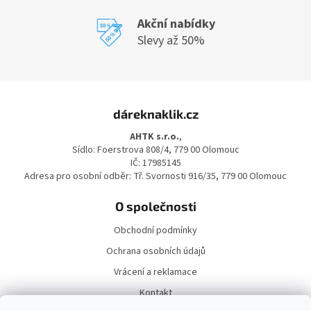
Akční nabídky
Slevy až 50%
Z
á
dáreknaklik.cz
p
a
AHTK s.r.o.
,
t
Sídlo: Foerstrova 808/4, 779 00 Olomouc
í
IČ: 17985145
Adresa pro osobní odběr: Tř. Svornosti 916/35, 779 00 Olomouc
O společnosti
Obchodní podmínky
Ochrana osobních údajů
Vrácení a reklamace
Kontakt