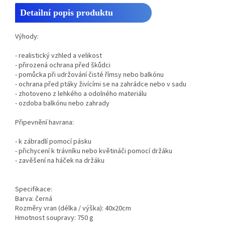
Detailní popis produktu
Výhody:
- realistický vzhled a velikost
- přirozená ochrana před škůdci
- pomůcka při udržování čisté římsy nebo balkónu
- ochrana před ptáky živícími se na zahrádce nebo v sadu
- zhotoveno z lehkého a odolného materiálu
- ozdoba balkónu nebo zahrady
Připevnění havrana:
- k zábradlí pomocí pásku
- přichycení k trávníku nebo květináči pomocí držáku
- zavěšení na háček na držáku
Specifikace:
Barva: černá
Rozměry vran (délka / výška): 40x20cm
Hmotnost soupravy: 750 g