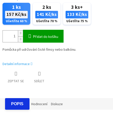
1 ks
2 ks
3 ks+
157 Kč/ks
141 Kč/ks
133 Kč/ks
Ušetříte 60 %
Ušetříte 70 %
Ušetříte 75 %
Přidat do košíku
Pomůcka při udržování čisté římsy nebo balkónu.
Detailní informace
ZEPTAT SE
SDÍLET
POPIS
Hodnocení
Diskuze