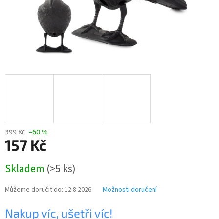
399 Kč
–60 %
157 Kč
Měrná
Skladem
(>5 ks)
cena:
Můžeme doručit do:
12.8.2026
Možnosti doručení
Nakup víc, ušetři víc!