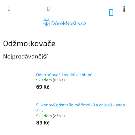
Přejít
na
NÁKUP
obsah
KOŠÍK
Odžmolkovače
Nejprodávanější
Odstraňovač žmolků a chlupů
Skladem
(>5 ks)
69 Kč
Silikonový odstraňovač žmolků a chlupů - sada
2ks
Skladem
(>5 ks)
89 Kč