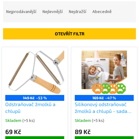
Ř
a
Nejprodávanější
Nejlevnější
Nejdražší
Abecedně
z
e
n
OTEVŘÍT FILTR
í
p
V
r
ý
o
p
d
i
u
s
k
p
t
r
ů
o
149 Kč
–53 %
169 Kč
–47 %
d
Odstraňovač žmolků a
Silikonový odstraňovač
u
chlupů
žmolků a chlupů - sada
k
2ks
Skladem
(>5 ks)
Skladem
(>5 ks)
t
ů
69 Kč
89 Kč