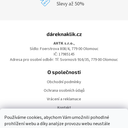
Slevy až 50%
Z
á
dáreknaklik.cz
p
a
AHTK s.r.o.
,
t
Sídlo: Foerstrova 808/4, 779 00 Olomouc
í
IČ: 17985145
Adresa pro osobní odběr: Tř. Svornosti 916/35, 779 00 Olomouc
O společnosti
Obchodní podmínky
Ochrana osobních údajů
Vrácení a reklamace
Kontakt
Doprava a platba
Používáme cookies, abychom Vám umožnili pohodlné
prohlížení webu a díky analýze provozu webu neustále