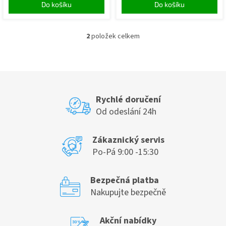
Do košíku
Do košíku
2
položek celkem
O
v
l
á
d
a
c
Rychlé doručení
í
Od odeslání 24h
p
r
v
Zákaznický servis
k
Po-Pá 9:00 -15:30
y
v
ý
Bezpečná platba
p
Nakupujte bezpečně
i
s
u
Akční nabídky