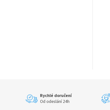
a
n
e
l
Rychlé doručení
Od odeslání 24h