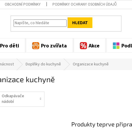
OBCHODNÍ PODMÍNKY
PODMÍNKY OCHRANY OSOBNÍCH ÚDAJŮ
HLEDAT
Pro děti
Pro zvířata
Akce
Podl
mácnost
Doplňky do kuchyně
Organizace kuchyně
anizace kuchyně
Odkapávače
nádobí
Produkty teprve připr