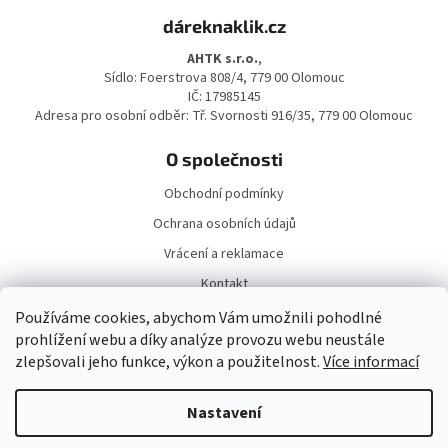
á
dáreknaklik.cz
p
a
AHTK s.r.o.
,
t
Sídlo: Foerstrova 808/4, 779 00 Olomouc
í
IČ: 17985145
Adresa pro osobní odběr: Tř. Svornosti 916/35, 779 00 Olomouc
O společnosti
Obchodní podmínky
Ochrana osobních údajů
Vrácení a reklamace
Kontakt
Doprava a platba
Používáme cookies, abychom Vám umožnili pohodlné
prohlížení webu a díky analýze provozu webu neustále
zlepšovali jeho funkce, výkon a použitelnost.
Více informací
Nastavení
Vytvořil Shoptet