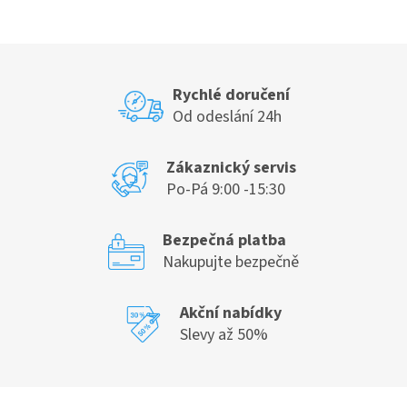
v
l
á
d
a
c
Rychlé doručení
í
Od odeslání 24h
p
r
v
Zákaznický servis
k
Po-Pá 9:00 -15:30
y
v
ý
Bezpečná platba
p
Nakupujte bezpečně
i
s
u
Akční nabídky
Slevy až 50%
Z