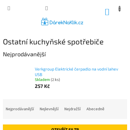
Přejít
na
NÁKUP
obsah
KOŠÍK
Ostatní kuchyňské spotřebiče
Nejprodávanější
Verkgroup Elektrické čerpadlo na vodní lahev
USB
Skladem
(2 ks)
257 Kč
Ř
a
Nejprodávanější
Nejlevnější
Nejdražší
Abecedně
z
e
n
OTEVŘÍT FILTR