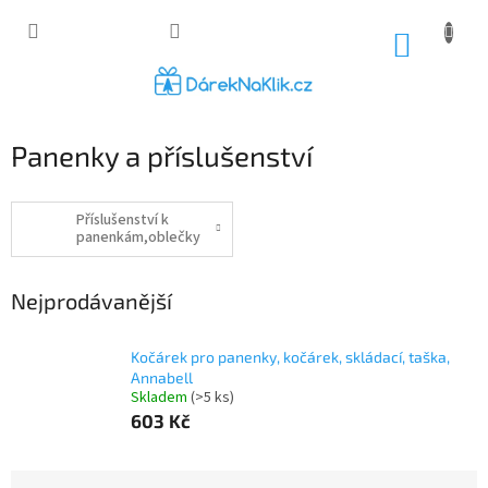
Přejít
na
NÁKUP
obsah
KOŠÍK
Panenky a příslušenství
Příslušenství k
panenkám,oblečky
Nejprodávanější
Kočárek pro panenky, kočárek, skládací, taška,
Annabell
Skladem
(>5 ks)
603 Kč
Ř