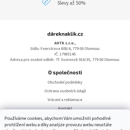
Slevy až 50%
Z
á
dáreknaklik.cz
p
a
AHTK s.r.o.
,
t
Sídlo: Foerstrova 808/4, 779 00 Olomouc
í
IČ: 17985145
Adresa pro osobní odběr: Tř. Svornosti 916/35, 779 00 Olomouc
O společnosti
Obchodní podmínky
Ochrana osobních údajů
Vrácení a reklamace
Kontakt
Doprava a platba
Používáme cookies, abychom Vám umožnili pohodlné
prohlížení webu a díky analýze provozu webu neustále