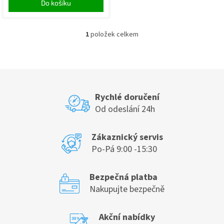
Do košíku
1
položek celkem
O
v
l
á
d
a
c
Rychlé doručení
í
Od odeslání 24h
p
r
v
Zákaznický servis
k
Po-Pá 9:00 -15:30
y
v
ý
Bezpečná platba
p
Nakupujte bezpečně
i
s
u
Akční nabídky