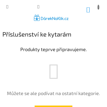
Přejít
na
NÁKUP
obsah
KOŠÍK
Příslušenství ke kytarám
Produkty teprve připravujeme.
Můžete se ale podívat na ostatní kategorie.