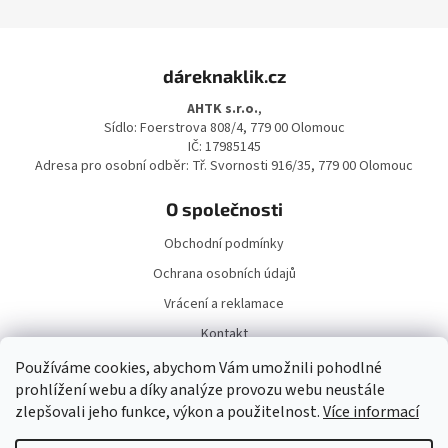
Z
á
dáreknaklik.cz
p
a
AHTK s.r.o.
,
t
Sídlo: Foerstrova 808/4, 779 00 Olomouc
í
IČ: 17985145
Adresa pro osobní odběr: Tř. Svornosti 916/35, 779 00 Olomouc
O společnosti
Obchodní podmínky
Ochrana osobních údajů
Vrácení a reklamace
Kontakt
Doprava a platba
Používáme cookies, abychom Vám umožnili pohodlné
prohlížení webu a díky analýze provozu webu neustále
zlepšovali jeho funkce, výkon a použitelnost.
Více informací