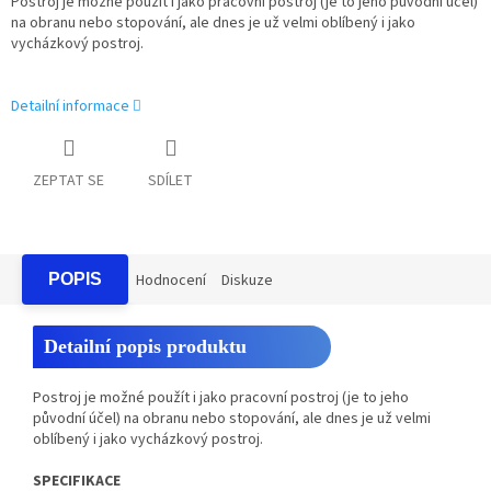
Postroj je možné použít i jako pracovní postroj (je to jeho původní účel)
na obranu nebo stopování, ale dnes je už velmi oblíbený i jako
vycházkový postroj.
Detailní informace
ZEPTAT SE
SDÍLET
POPIS
Hodnocení
Diskuze
Detailní popis produktu
Postroj je možné použít i jako pracovní postroj (je to jeho
původní účel) na obranu nebo stopování, ale dnes je už velmi
oblíbený i jako vycházkový postroj.
SPECIFIKACE