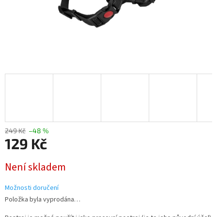
249 Kč
–48 %
129 Kč
Měrná
Není skladem
cena:
Možnosti doručení
Položka byla vyprodána…