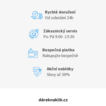
Rychlé doručení
Od odeslání 24h
Zákaznický servis
Po-Pá 9:00 -15:30
Bezpečná platba
Nakupujte bezpečně
Akční nabídky
Slevy až 50%
Z
á
dáreknaklik.cz
p