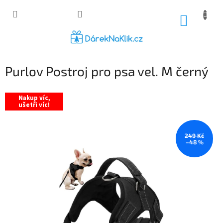
Přejít
na
NÁKUP
obsah
KOŠÍK
Purlov Postroj pro psa vel. M černý
Nakup víc,
ušetři víc!
249 Kč
–48 %