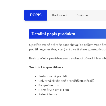
POPIS
Hodnocení
Diskuze
Detailní popis produktu
Opotřebované stěrače zanechávají na našem voze šmouh
použít regenerátor, který vrátí vaší staré gumě původ
Nástroj ořeže použitou gumu a obnoví původní tvar st
Technická specifikace:
Jednoduché použití
Univerzální: Vhodné pro většinu stěračů
Bezpečné použití
Rozměry: 5 cm x 4 cm
Z
elená barva