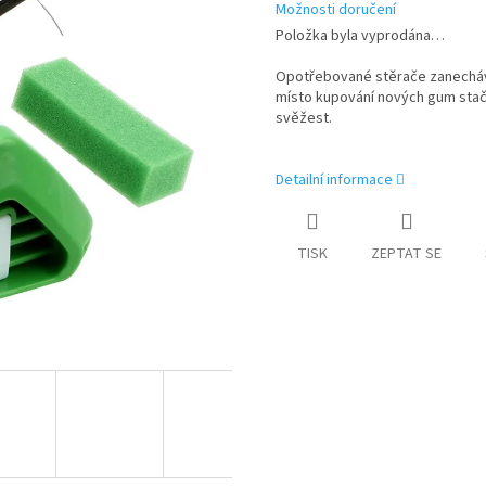
Možnosti doručení
Položka byla vyprodána…
Opotřebované stěrače zanechávaj
místo kupování nových gum stačí
svěžest.
Detailní informace
TISK
ZEPTAT SE