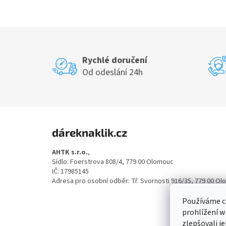
Rychlé doručení
Od odeslání 24h
Z
á
dáreknaklik.cz
p
a
AHTK s.r.o.
,
t
Sídlo: Foerstrova 808/4, 779 00 Olomouc
í
IČ: 17985145
Adresa pro osobní odběr: Tř. Svornosti 916/35, 779 00 O
Používáme c
prohlížení w
zlepšovali j