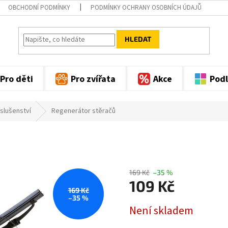
OBCHODNÍ PODMÍNKY
PODMÍNKY OCHRANY OSOBNÍCH ÚDAJŮ
HLEDAT
Pro děti
Pro zvířata
Akce
Podl
slušenství
Regenerátor stěračů
169 Kč
–35 %
109 Kč
169 Kč
–35 %
Měrná
Není skladem
cena: