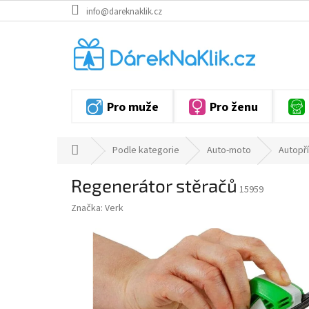
Přejít
info@dareknaklik.cz
na
obsah
Pro muže
Pro ženu
Domů
Podle kategorie
Auto-moto
Autopří
Regenerátor stěračů
15959
Značka:
Verk