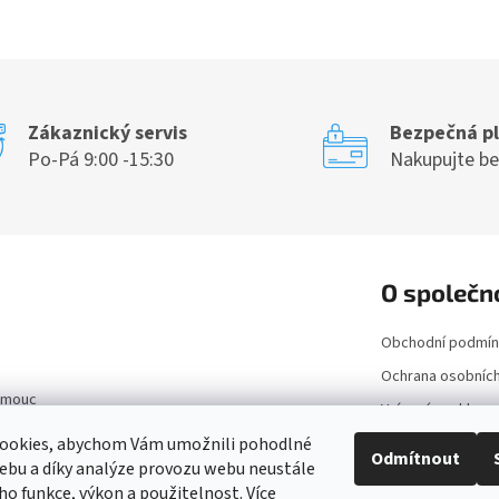
Zákaznický servis
Bezpečná p
Po-Pá 9:00 -15:30
Nakupujte b
O společn
Obchodní podmín
Ochrana osobních
lomouc
Vrácení a reklam
Kontakt
ookies, abychom Vám umožnili pohodlné
Odmítnout
ebu a díky analýze provozu webu neustále
Doprava a platba
eho funkce, výkon a použitelnost.
Více