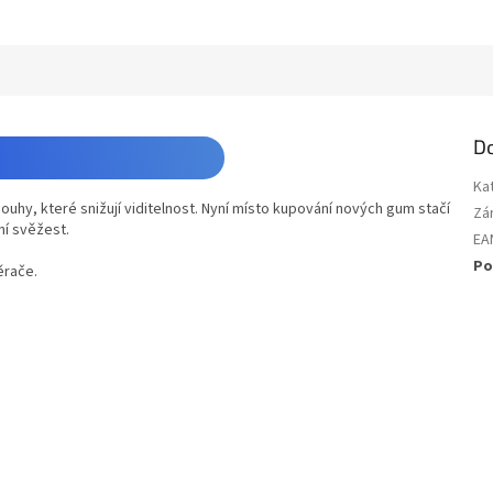
D
Ka
y, které snižují viditelnost. Nyní místo kupování nových gum stačí
Zá
ní svěžest.
EA
Po
ěrače.