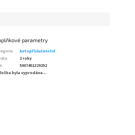
oplňkové parametry
tegorie
:
Autopříslušenství
ruka
:
2 roky
N
:
5907451329252
ložka byla vyprodána…