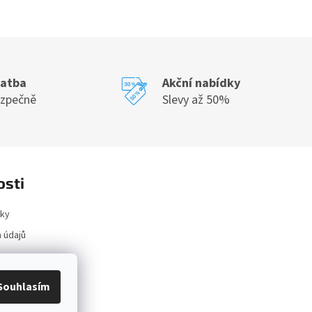
latba
Akční nabídky
ezpečně
Slevy až 50%
osti
ky
 údajů
ace
Souhlasím