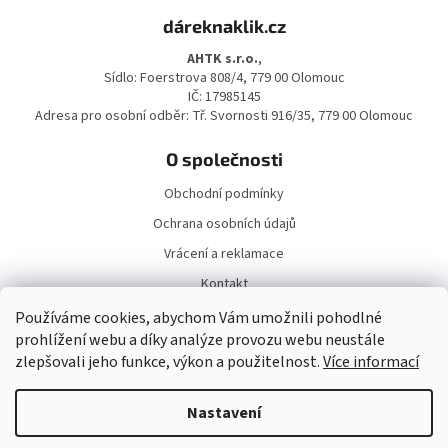
á
dáreknaklik.cz
p
a
AHTK s.r.o.
,
t
Sídlo: Foerstrova 808/4, 779 00 Olomouc
í
IČ: 17985145
Adresa pro osobní odběr: Tř. Svornosti 916/35, 779 00 Olomouc
O společnosti
Obchodní podmínky
Ochrana osobních údajů
Vrácení a reklamace
Kontakt
Doprava a platba
Používáme cookies, abychom Vám umožnili pohodlné
prohlížení webu a díky analýze provozu webu neustále
zlepšovali jeho funkce, výkon a použitelnost.
Více informací
Nastavení
Vytvořil Shoptet