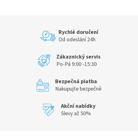
v
l
á
d
a
c
Rychlé doručení
í
Od odeslání 24h
p
r
v
Zákaznický servis
k
Po-Pá 9:00 -15:30
y
v
ý
Bezpečná platba
p
Nakupujte bezpečně
i
s
u
Akční nabídky
Slevy až 50%
Z