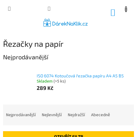
Přejít
na
NÁKUP
obsah
KOŠÍK
Řezačky na papír
Nejprodávanější
ISO 6074 Kotoučová řezačka papíru A4 A5 B5
Skladem
(>5 ks)
289 Kč
Ř
a
Nejprodávanější
Nejlevnější
Nejdražší
Abecedně
z
e
n
OTEVŘÍT FILTR