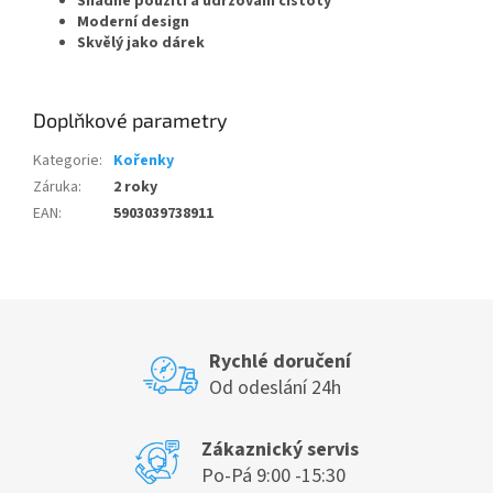
Snadné použití a udržování čistoty
Moderní design
Skvělý jako dárek
Doplňkové parametry
Kategorie
:
Kořenky
Záruka
:
2 roky
EAN
:
5903039738911
Rychlé doručení
Od odeslání 24h
Zákaznický servis
Po-Pá 9:00 -15:30