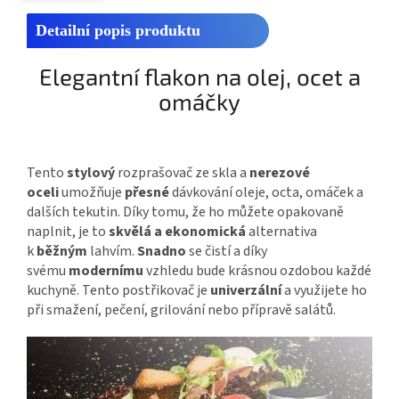
Detailní popis produktu
Elegantní flakon na olej, ocet a
omáčky
Tento
stylový
rozprašovač ze skla a
nerezové
oceli
umožňuje
přesné
dávkování oleje, octa, omáček a
dalších tekutin. Díky tomu, že ho můžete opakovaně
naplnit, je to
skvělá a ekonomická
alternativa
k
běžným
lahvím.
Snadno
se čistí a díky
svému
modernímu
vzhledu bude krásnou ozdobou každé
kuchyně. Tento postřikovač je
univerzální
a využijete ho
při smažení, pečení, grilování nebo přípravě salátů.