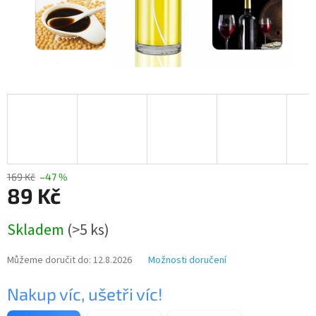
169 Kč
–47 %
89 Kč
Měrná
Skladem
(>5 ks)
cena:
Můžeme doručit do:
12.8.2026
Možnosti doručení
Nakup víc, ušetři víc!