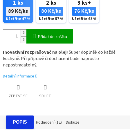
1 ks
2 ks
3 ks+
89 Kč/ks
80 Kč/ks
76 Kč/ks
Ušetříte 47 %
Ušetříte 57 %
Ušetříte 62 %
Přidat do košíku
Inovativní rozprašovač na olej!
Super doplněk do každé
kuchyně. Při přípravě či dochucení bude naprosto
nepostradatelný.
Detailní informace
ZEPTAT SE
SDÍLET
POPIS
Hodnocení (12)
Diskuze