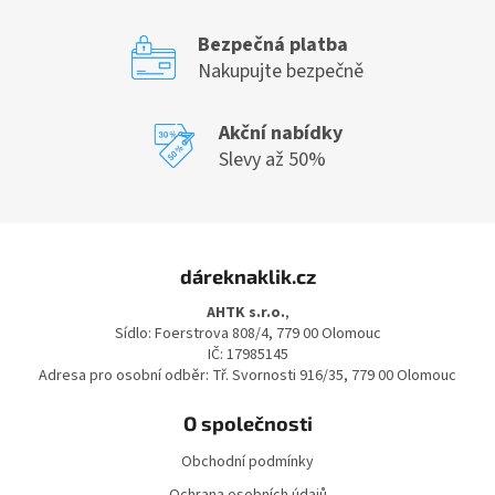
Bezpečná platba
Nakupujte bezpečně
Akční nabídky
Slevy až 50%
Z
á
dáreknaklik.cz
p
a
AHTK s.r.o.
,
t
Sídlo: Foerstrova 808/4, 779 00 Olomouc
í
IČ: 17985145
Adresa pro osobní odběr: Tř. Svornosti 916/35, 779 00 Olomouc
O společnosti
Obchodní podmínky
Ochrana osobních údajů