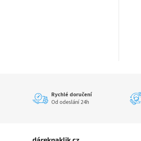
a
n
e
l
Rychlé doručení
Od odeslání 24h
Z
á
dáreknaklik.cz
p