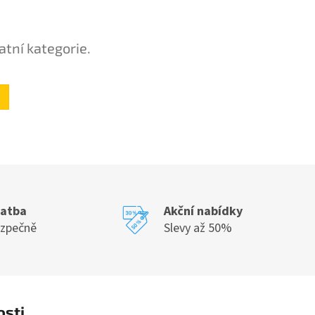
atní kategorie.
latba
Akční nabídky
ezpečně
Slevy až 50%
osti