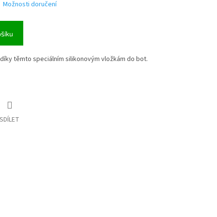
Možnosti doručení
ošíku
íky těmto speciálním silikonovým vložkám do bot.
SDÍLET