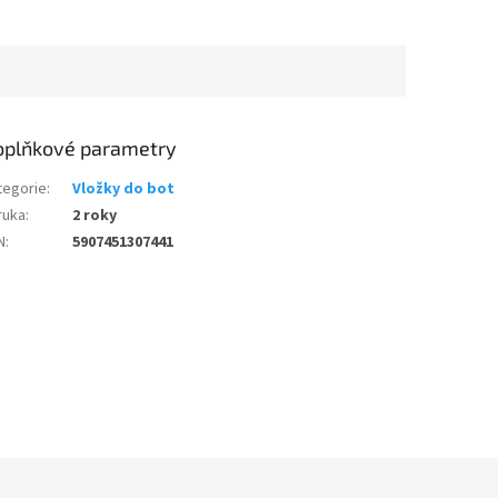
oplňkové parametry
tegorie
:
Vložky do bot
ruka
:
2 roky
N
:
5907451307441