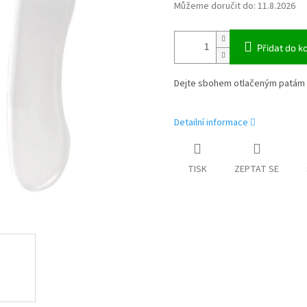
Můžeme doručit do:
11.8.2026
Přidat do k
Dejte sbohem otlačeným patám d
Detailní informace
TISK
ZEPTAT SE