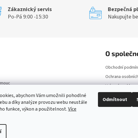
Zákaznický servis
Bezpečná p
Po-Pá 9:00 -15:30
Nakupujte b
O společn
Obchodní podmín
Ochrana osobních
lomouc
Vrácení a reklam
Kontakt
ookies, abychom Vám umožnili pohodlné
Odmítnout
ebu a díky analýze provozu webu neustále
Doprava a platba
eho funkce, výkon a použitelnost.
Více
í
a.