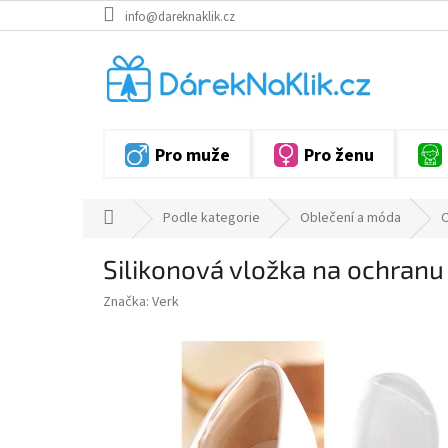
Přejít
info@dareknaklik.cz
na
obsah
Pro muže
Pro ženu
Domů
Podle kategorie
Oblečení a móda
Silikonová vložka na ochranu
Značka:
Verk