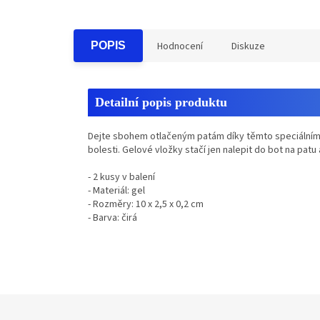
POPIS
Hodnocení
Diskuze
Detailní popis produktu
Dejte sbohem otlačeným patám díky těmto speciálním 
bolesti. Gelové vložky stačí jen nalepit do bot na patu 
- 2 kusy v balení
- Materiál: gel
- Rozměry: 10 x 2,5 x 0,2 cm
- Barva: čirá