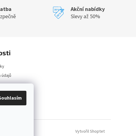
latba
Akční nabídky
ezpečně
Slevy až 50%
osti
ky
 údajů
ace
Souhlasím
Vytvořil Shoptet