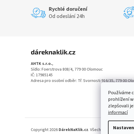
Rychlé doručení
Od odeslání 24h
Z
á
dáreknaklik.cz
p
a
AHTK s.r.o.
,
t
Sídlo: Foerstrova 808/4, 779 00 Olomouc
í
IČ: 17985145
Adresa pro osobní odběr: Tř. Svornosti 916/35, 779 00 O
Používáme c
prohlížení w
zlepšovali j
informací
Nastaven
Copyright 2026
DárekNaKlik.cz
. Všechna práva vyhrazen