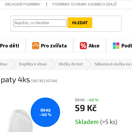
OBCHODNÍ PODMÍNKY
PODMÍNKY OCHRANY OSOBNÍCH ÚDAJŮ
HLEDAT
Pro děti
Pro zvířata
Akce
Podl
Obuv
Doplňky k obuvi
Vložky do bot
Silikonová vložka na
 paty 4ks
5907451307441
99 Kč
–40 %
59 Kč
99 Kč
–40 %
Měrná
Skladem
(>5 ks)
cena: