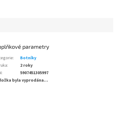
oplňkové parametry
tegorie
:
Botníky
ruka
:
2 roky
N
:
5907451305997
ložka byla vyprodána…