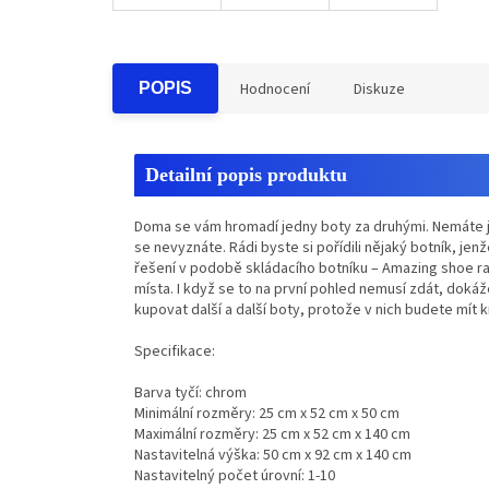
POPIS
Hodnocení
Diskuze
Detailní popis produktu
Doma se vám hromadí jedny boty za druhými. Nemáte je
se nevyznáte. Rádi byste si pořídili nějaký botník, je
řešení v podobě skládacího botníku – Amazing shoe rac
místa. I když se to na první pohled nemusí zdát, dokáž
kupovat další a další boty, protože v nich budete mít 
Specifikace:
Barva tyčí: chrom
Minimální rozměry: 25 cm x 52 cm x 50 cm
Maximální rozměry: 25 cm x 52 cm x 140 cm
Nastavitelná výška: 50 cm x 92 cm x 140 cm
Nastavitelný počet úrovní: 1-10