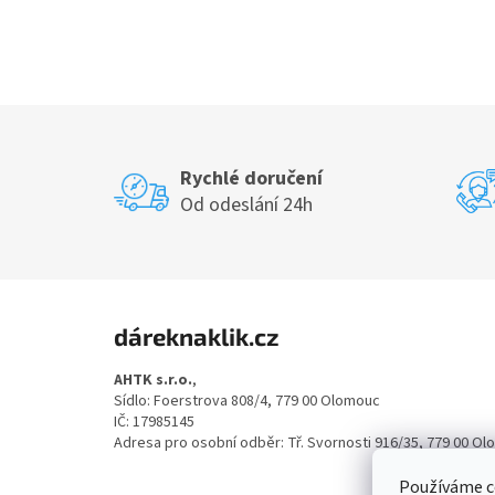
Rychlé doručení
Od odeslání 24h
Z
á
dáreknaklik.cz
p
a
AHTK s.r.o.
,
t
Sídlo: Foerstrova 808/4, 779 00 Olomouc
í
IČ: 17985145
Adresa pro osobní odběr: Tř. Svornosti 916/35, 779 00 O
Používáme c