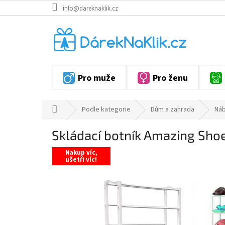
Přejít
info@dareknaklik.cz
na
obsah
Pro muže
Pro ženu
Domů
Podle kategorie
Dům a zahrada
Ná
Skládací botník Amazing Shoe
Nakup víc,
ušetři víc!