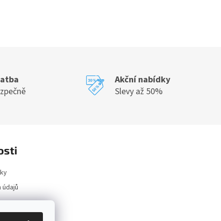
latba
Akční nabídky
ezpečně
Slevy až 50%
osti
ky
 údajů
ace