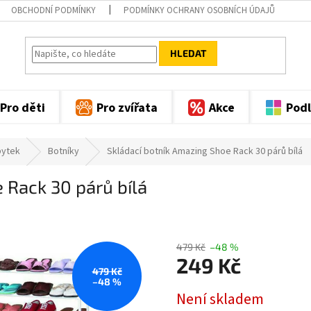
OBCHODNÍ PODMÍNKY
PODMÍNKY OCHRANY OSOBNÍCH ÚDAJŮ
HLEDAT
Pro děti
Pro zvířata
Akce
Podl
bytek
Botníky
Skládací botník Amazing Shoe Rack 30 párů bílá
 Rack 30 párů bílá
479 Kč
–48 %
249 Kč
479 Kč
–48 %
Měrná
Není skladem
cena: