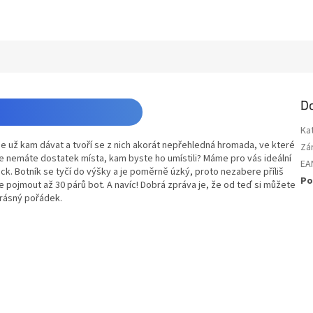
D
Ka
 už kam dávat a tvoří se z nich akorát nepřehledná hromada, ve které
Zá
nže nemáte dostatek místa, kam byste ho umístili? Máme pro vás ideální
EA
k. Botník se tyčí do výšky a je poměrně úzký, proto nezabere příliš
Po
e pojmout až 30 párů bot. A navíc! Dobrá zpráva je, že od teď si můžete
krásný pořádek.