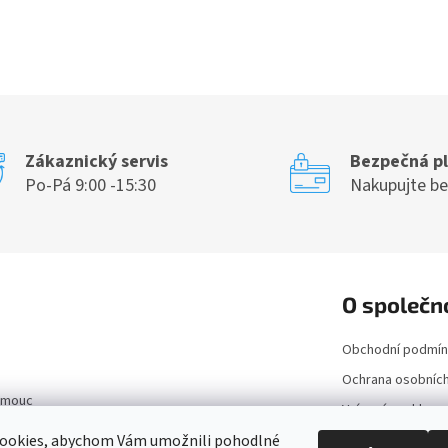
Zákaznický servis
Bezpečná p
Po-Pá 9:00 -15:30
Nakupujte b
O společn
Obchodní podmín
Ochrana osobních
lomouc
Vrácení a reklam
Kontakt
ookies, abychom Vám umožnili pohodlné