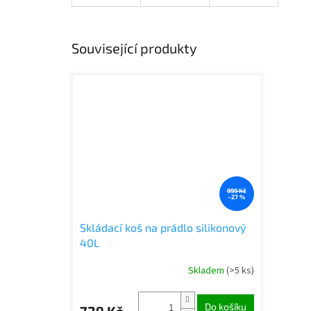
Související produkty
999 Kč
–27 %
Skládací koš na prádlo silikonový
40L
Skladem
(>5 ks)
Do košíku
729 Kč