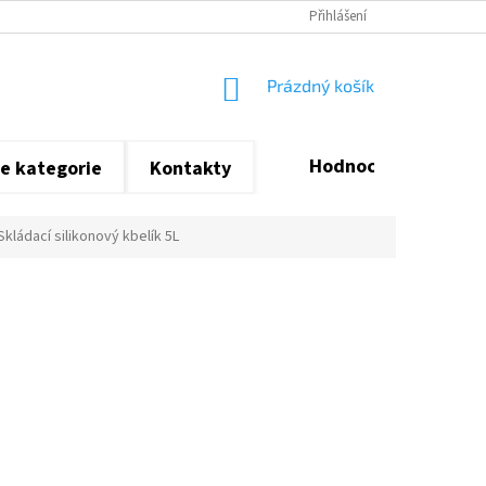
Přihlášení
NÁKUPNÍ
Prázdný košík
KOŠÍK
Hodnocení obchodu
e kategorie
Kontakty
Skládací silikonový kbelík 5L