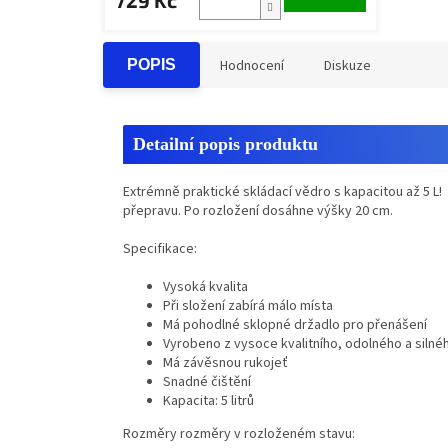
POPIS
Hodnocení
Diskuze
Detailní popis produktu
Extrémně praktické skládací vědro s kapacitou až 5 L
přepravu. Po rozložení dosáhne výšky 20 cm.
Specifikace:
Vysoká kvalita
Při složení zabírá málo místa
Má pohodlné sklopné držadlo pro přenášení
Vyrobeno z vysoce kvalitního, odolného a silnéh
Má závěsnou rukojeť
Snadné čištění
Kapacita: 5 litrů
Rozměry rozměry v rozloženém stavu: