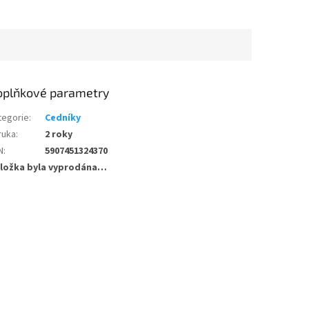
oplňkové parametry
tegorie
:
Cedníky
ruka
:
2 roky
N
:
5907451324370
ložka byla vyprodána…