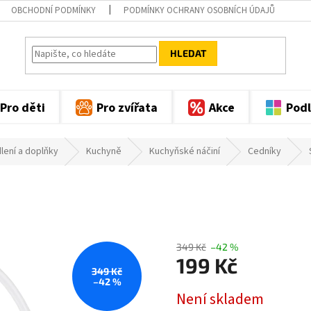
OBCHODNÍ PODMÍNKY
PODMÍNKY OCHRANY OSOBNÍCH ÚDAJŮ
HLEDAT
Pro děti
Pro zvířata
Akce
Podl
lení a doplňky
Kuchyně
Kuchyňské náčiní
Cedníky
349 Kč
–42 %
199 Kč
349 Kč
–42 %
Měrná
Není skladem
cena: