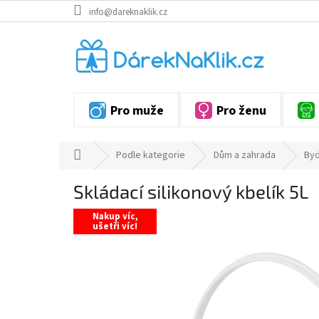
Přejít
info@dareknaklik.cz
na
obsah
Pro muže
Pro ženu
Domů
Podle kategorie
Dům a zahrada
Byd
Skládací silikonový kbelík 5L
Nakup víc,
ušetři víc!