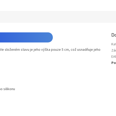
D
Ka
! Ve složeném stavu je jeho výška pouze 5 cm, což usnadňuje jeho
Zá
EA
Po
o silikonu