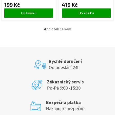
199 Kč
419 Kč
Do košíku
Do košíku
4
položek celkem
O
v
l
á
d
a
c
Rychlé doručení
í
Od odeslání 24h
p
r
v
Zákaznický servis
k
Po-Pá 9:00 -15:30
y
v
ý
Bezpečná platba
p
Nakupujte bezpečně
i
s