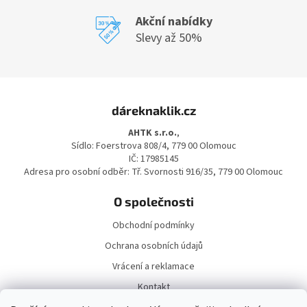
u
Akční nabídky
Slevy až 50%
Z
á
dáreknaklik.cz
p
a
AHTK s.r.o.
,
t
Sídlo: Foerstrova 808/4, 779 00 Olomouc
í
IČ: 17985145
Adresa pro osobní odběr: Tř. Svornosti 916/35, 779 00 Olomouc
O společnosti
Obchodní podmínky
Ochrana osobních údajů
Vrácení a reklamace
Kontakt