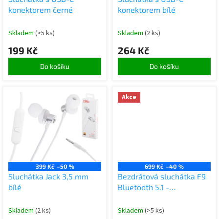
u
konektorem černé
konektorem bílé
k
t
Skladem
(>5 ks)
Skladem
(2 ks)
ů
199 Kč
264 Kč
Do košíku
Do košíku
Akce
399 Kč
–50 %
699 Kč
–40 %
Sluchátka Jack 3,5 mm
Bezdrátová sluchátka F9
bílé
Bluetooth 5.1 -
Powerbanka 2000 mAh
Skladem
(2 ks)
Skladem
(>5 ks)