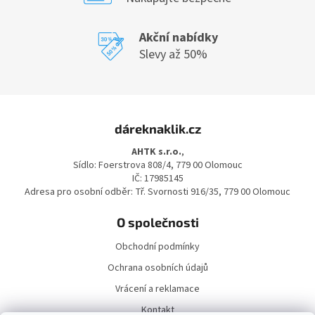
Akční nabídky
Slevy až 50%
Z
á
dáreknaklik.cz
p
a
AHTK s.r.o.
,
t
Sídlo: Foerstrova 808/4, 779 00 Olomouc
í
IČ: 17985145
Adresa pro osobní odběr: Tř. Svornosti 916/35, 779 00 Olomouc
O společnosti
Obchodní podmínky
Ochrana osobních údajů
Vrácení a reklamace
Kontakt