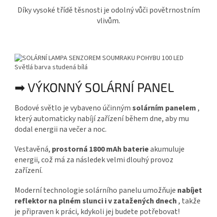
Díky vysoké třídě těsnosti je odolný vůči povětrnostním
vlivům.
➡ VÝKONNÝ SOLÁRNÍ PANEL
Bodové světlo je vybaveno účinným
solárním panelem
,
který automaticky nabíjí zařízení během dne, aby mu
dodal energii na večer a noc.
Vestavěná,
prostorná
1800 mAh baterie
akumuluje
energii, což má za následek velmi dlouhý provoz
zařízení.
Moderní technologie solárního panelu umožňuje
nabíjet
reflektor na plném slunci i v zatažených dnech
, takže
je připraven k práci, kdykoli jej budete potřebovat!