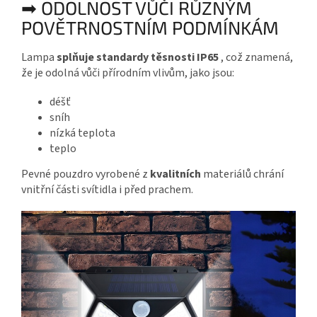
➡ ODOLNOST VŮČI RŮZNÝM
POVĚTRNOSTNÍM PODMÍNKÁM
Lampa
splňuje standardy těsnosti IP65
, což znamená,
že je odolná vůči přírodním vlivům, jako jsou:
déšť
sníh
nízká teplota
teplo
Pevné pouzdro vyrobené z
kvalitních
materiálů chrání
vnitřní části svítidla i před prachem.