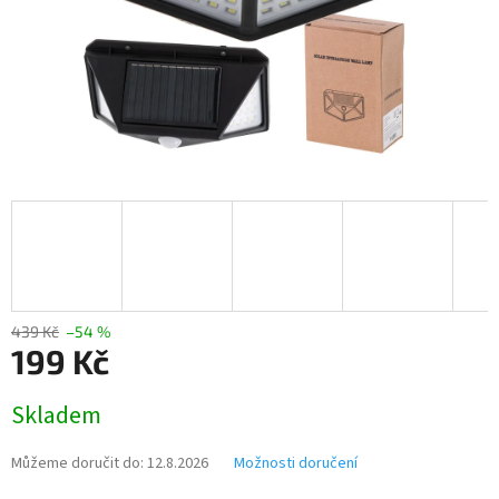
M
A
439 Kč
–54 %
199 Kč
Měrná
Skladem
cena:
Můžeme doručit do:
12.8.2026
Možnosti doručení