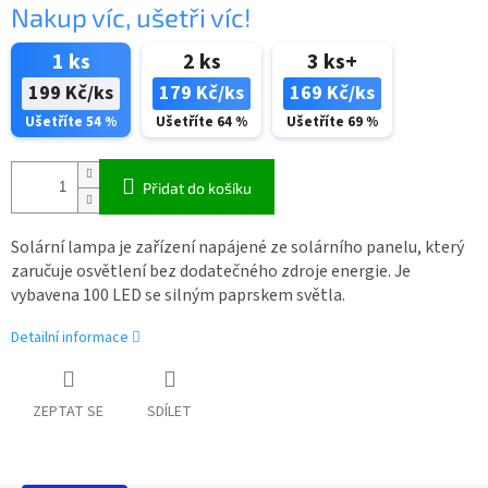
Nakup víc, ušetři víc!
1 ks
2 ks
3 ks+
199 Kč/ks
179 Kč/ks
169 Kč/ks
Ušetříte 54 %
Ušetříte 64 %
Ušetříte 69 %
Přidat do košíku
Solární lampa je zařízení napájené ze solárního panelu, který
zaručuje osvětlení bez dodatečného zdroje energie. Je
vybavena 100 LED se silným paprskem světla.
Detailní informace
ZEPTAT SE
SDÍLET