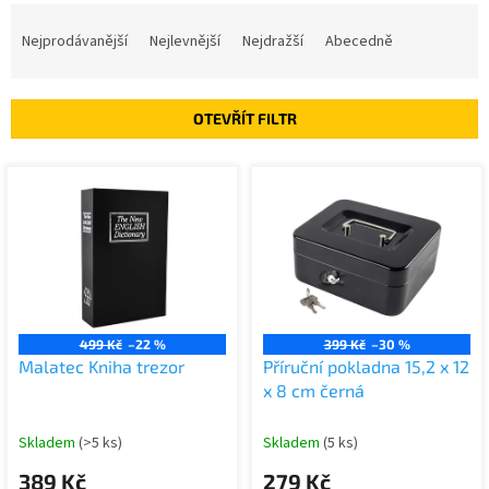
Ř
a
Nejprodávanější
Nejlevnější
Nejdražší
Abecedně
z
e
n
OTEVŘÍT FILTR
í
p
V
r
ý
o
p
d
i
u
s
k
p
t
r
ů
o
499 Kč
–22 %
399 Kč
–30 %
d
Malatec Kniha trezor
Příruční pokladna 15,2 x 12
u
x 8 cm černá
k
t
Skladem
(>5 ks)
Skladem
(5 ks)
ů
389 Kč
279 Kč