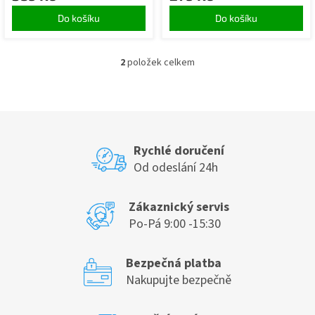
Do košíku
Do košíku
2
položek celkem
O
v
l
á
d
a
c
Rychlé doručení
í
Od odeslání 24h
p
r
v
Zákaznický servis
k
Po-Pá 9:00 -15:30
y
v
ý
Bezpečná platba
p
Nakupujte bezpečně
i
s
u