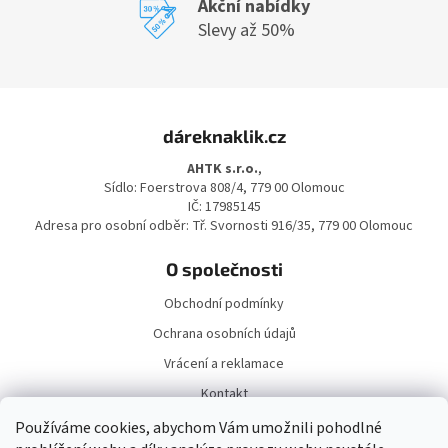
Akční nabídky
Slevy až 50%
Z
á
dáreknaklik.cz
p
a
AHTK s.r.o.
,
t
Sídlo: Foerstrova 808/4, 779 00 Olomouc
í
IČ: 17985145
Adresa pro osobní odběr: Tř. Svornosti 916/35, 779 00 Olomouc
O společnosti
Obchodní podmínky
Ochrana osobních údajů
Vrácení a reklamace
Kontakt
Doprava a platba
Používáme cookies, abychom Vám umožnili pohodlné