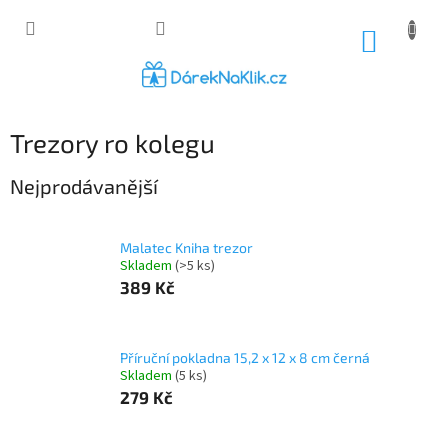
Přejít
na
NÁKUP
obsah
KOŠÍK
Trezory ro kolegu
Nejprodávanější
Malatec Kniha trezor
Skladem
(>5 ks)
389 Kč
Příruční pokladna 15,2 x 12 x 8 cm černá
Skladem
(5 ks)
279 Kč