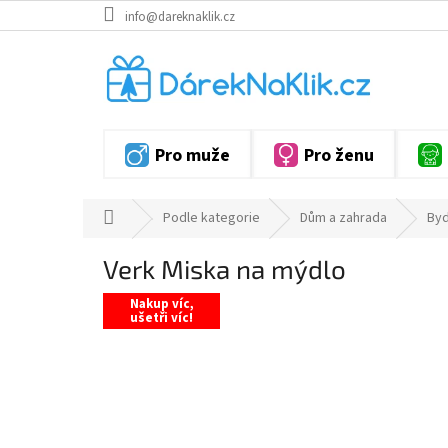
Přejít
info@dareknaklik.cz
na
obsah
Pro muže
Pro ženu
Domů
Podle kategorie
Dům a zahrada
Byd
Verk Miska na mýdlo
Nakup víc,
ušetři víc!