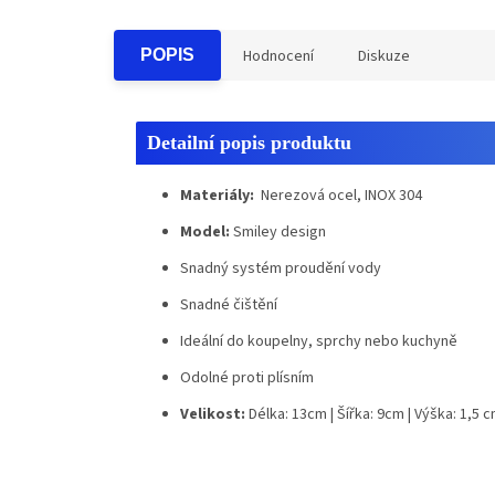
POPIS
Hodnocení
Diskuze
Detailní popis produktu
Materiály:
Nerezová ocel, INOX 304
Model:
Smiley design
Snadný systém proudění vody
Snadné čištění
Ideální do koupelny, sprchy nebo kuchyně
Odolné proti plísním
Velikost:
Délka: 13cm |
Šířka: 9cm |
Výška: 1,5 