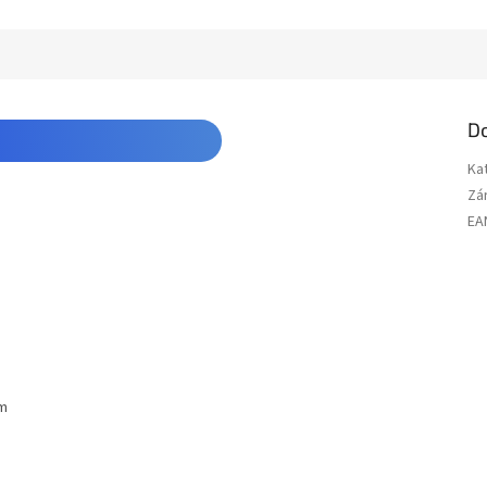
D
Ka
Zá
EA
cm