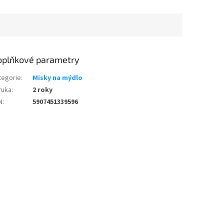
oplňkové parametry
tegorie
:
Misky na mýdlo
ruka
:
2 roky
N
:
5907451339596