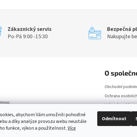
Zákaznický servis
Bezpečná p
Po-Pá 9:00 -15:30
Nakupujte b
O společn
Obchodní podmín
Ochrana osobních
lomouc
Vrácení a reklam
ookies, abychom Vám umožnili pohodlné
Kontakt
Odmítnout
ebu a díky analýze provozu webu neustále
Doprava a platba
eho funkce, výkon a použitelnost.
Více