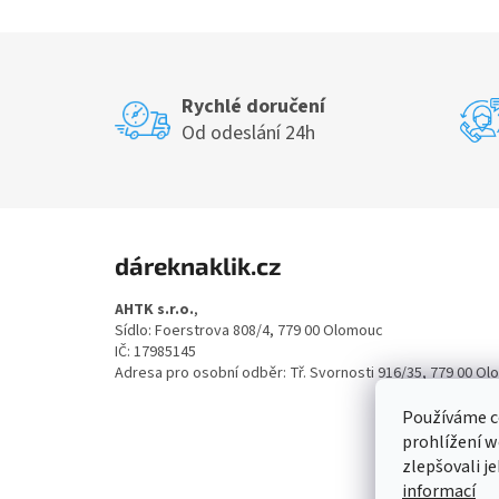
Rychlé doručení
Od odeslání 24h
Z
á
dáreknaklik.cz
p
a
AHTK s.r.o.
,
t
Sídlo: Foerstrova 808/4, 779 00 Olomouc
í
IČ: 17985145
Adresa pro osobní odběr: Tř. Svornosti 916/35, 779 00 O
Používáme c
prohlížení w
zlepšovali j
informací