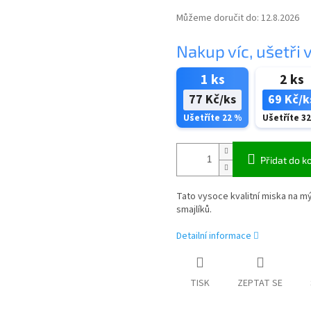
Můžeme doručit do:
12.8.2026
Nakup víc, ušetři v
1 ks
2 ks
77 Kč/ks
69 Kč/k
Ušetříte 22 %
Ušetříte 3
Přidat do k
Tato vysoce kvalitní miska na 
smajlíků.
Detailní informace
TISK
ZEPTAT SE