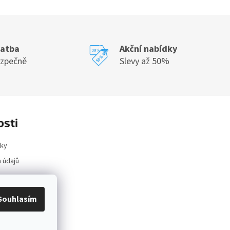
latba
Akční nabídky
ezpečně
Slevy až 50%
osti
ky
 údajů
ace
Souhlasím