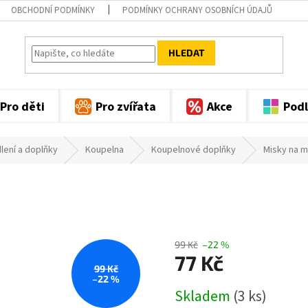
OBCHODNÍ PODMÍNKY
PODMÍNKY OCHRANY OSOBNÍCH ÚDAJŮ
HLEDAT
Pro děti
Pro zvířata
Akce
Podl
lení a doplňky
Koupelna
Koupelnové doplňky
Misky na m
99 Kč
–22 %
77 Kč
99 Kč
–22 %
Měrná
Skladem
(3 ks)
cena: