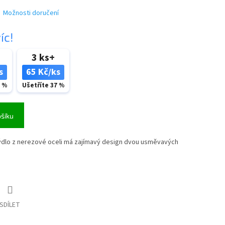
Možnosti doručení
íc!
3 ks+
s
65 Kč/ks
2 %
Ušetříte 37 %
ošíku
mýdlo z nerezové oceli má zajímavý design dvou usměvavých
SDÍLET