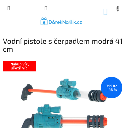
Přejít
na
NÁKUP
obsah
KOŠÍK
Vodní pistole s čerpadlem modrá 41
cm
Nakup víc,
ušetři víc!
399 Kč
–43 %