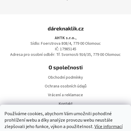
Z
á
dáreknaklik.cz
p
a
AHTK s.r.o.
,
t
Sídlo: Foerstrova 808/4, 779 00 Olomouc
í
IČ: 17985145
Adresa pro osobní odběr: Tř. Svornosti 916/35, 779 00 Olomouc
O společnosti
Obchodní podmínky
Ochrana osobních údajů
Vrácení a reklamace
Kontakt
Doprava a platba
Používáme cookies, abychom Vám umožnili pohodlné
prohlížení webu a díky analýze provozu webu neustále
zlepšovali jeho funkce, výkon a použitelnost.
Více informací