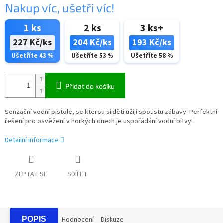
Nakup víc, ušetři víc!
1 ks
2 ks
3 ks+
227 Kč/ks
204 Kč/ks
193 Kč/ks
Ušetříte 43 %
Ušetříte 53 %
Ušetříte 58 %
Přidat do košíku
Senzační vodní pistole, se kterou si děti užijí spoustu zábavy. Perfektní
řešení pro osvěžení v horkých dnech je uspořádání vodní bitvy!
Detailní informace
ZEPTAT SE
SDÍLET
POPIS
Hodnocení
Diskuze