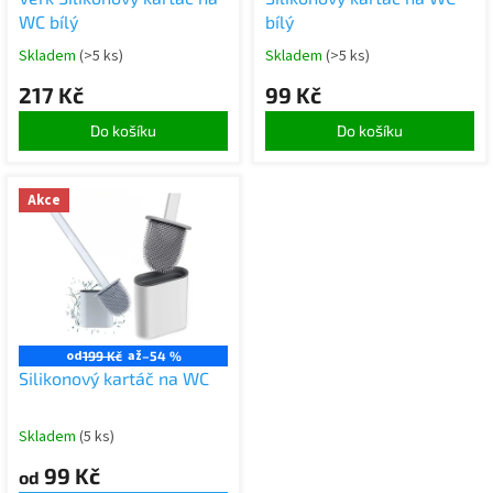
u
WC bílý
bílý
k
Skladem
(>5 ks)
Skladem
(>5 ks)
t
ů
217 Kč
99 Kč
Do košíku
Do košíku
Akce
od
až
199 Kč
–54 %
Silikonový kartáč na WC
Skladem
(5 ks)
99 Kč
od