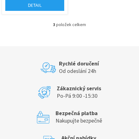
DETAIL
3
položek celkem
O
v
l
á
d
a
c
Rychlé doručení
í
Od odeslání 24h
p
r
v
Zákaznický servis
k
Po-Pá 9:00 -15:30
y
v
ý
Bezpečná platba
p
Nakupujte bezpečně
i
s
u
Akční nabídky