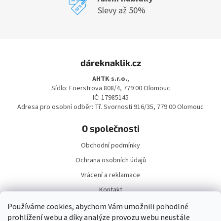
Slevy až 50%
Z
á
dáreknaklik.cz
p
a
AHTK s.r.o.
,
t
Sídlo: Foerstrova 808/4, 779 00 Olomouc
í
IČ: 17985145
Adresa pro osobní odběr: Tř. Svornosti 916/35, 779 00 Olomouc
O společnosti
Obchodní podmínky
Ochrana osobních údajů
Vrácení a reklamace
Kontakt
Doprava a platba
Používáme cookies, abychom Vám umožnili pohodlné
prohlížení webu a díky analýze provozu webu neustále