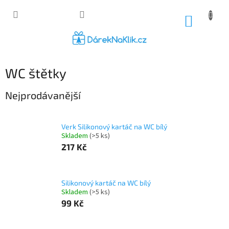
Přejít
na
NÁKUP
obsah
KOŠÍK
WC štětky
Nejprodávanější
Verk Silikonový kartáč na WC bílý
Skladem
(>5 ks)
217 Kč
Silikonový kartáč na WC bílý
Skladem
(>5 ks)
99 Kč