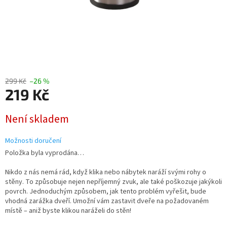
299 Kč
–26 %
219 Kč
Měrná
Není skladem
cena:
Možnosti doručení
Položka byla vyprodána…
Nikdo z nás nemá rád, když klika nebo nábytek naráží svými rohy o
stěny. To způsobuje nejen nepříjemný zvuk, ale také poškozuje jakýkoli
povrch. Jednoduchým způsobem, jak tento problém vyřešit, bude
vhodná zarážka dveří. Umožní vám zastavit dveře na požadovaném
místě – aniž byste klikou naráželi do stěn!