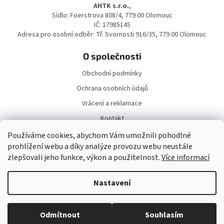
a
AHTK s.r.o.
,
t
Sídlo: Foerstrova 808/4, 779 00 Olomouc
í
IČ: 17985145
Adresa pro osobní odběr: Tř. Svornosti 916/35, 779 00 Olomouc
O společnosti
Obchodní podmínky
Ochrana osobních údajů
Vrácení a reklamace
Kontakt
Doprava a platba
Používáme cookies, abychom Vám umožnili pohodlné
prohlížení webu a díky analýze provozu webu neustále
zlepšovali jeho funkce, výkon a použitelnost.
Více informací
Nastavení
Vytvořil Shoptet
Odmítnout
Souhlasím
Copyright 2026
DárekNaKlik.cz
. Všechna práva vyhrazena.