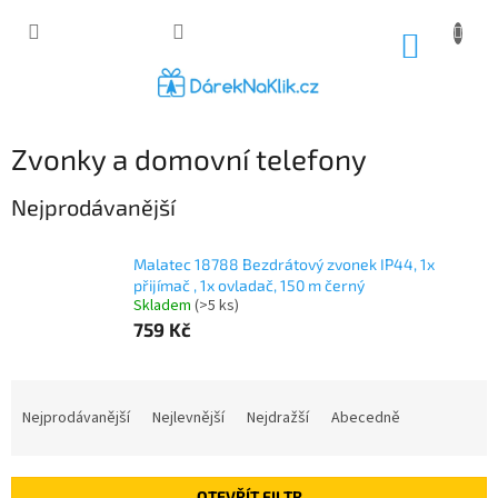
Přejít
na
NÁKUP
obsah
KOŠÍK
Zvonky a domovní telefony
Nejprodávanější
Malatec 18788 Bezdrátový zvonek IP44, 1x
přijímač , 1x ovladač, 150 m černý
Skladem
(>5 ks)
759 Kč
Ř
a
Nejprodávanější
Nejlevnější
Nejdražší
Abecedně
z
e
n
OTEVŘÍT FILTR