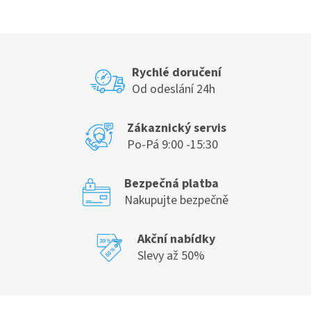
v
l
á
d
a
c
Rychlé doručení
í
Od odeslání 24h
p
r
v
Zákaznický servis
k
Po-Pá 9:00 -15:30
y
v
ý
Bezpečná platba
p
Nakupujte bezpečně
i
s
u
Akční nabídky
Slevy až 50%
Z