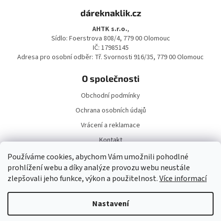
á
dáreknaklik.cz
p
a
AHTK s.r.o.
,
t
Sídlo: Foerstrova 808/4, 779 00 Olomouc
í
IČ: 17985145
Adresa pro osobní odběr: Tř. Svornosti 916/35, 779 00 Olomouc
O společnosti
Obchodní podmínky
Ochrana osobních údajů
Vrácení a reklamace
Kontakt
Doprava a platba
Používáme cookies, abychom Vám umožnili pohodlné
prohlížení webu a díky analýze provozu webu neustále
zlepšovali jeho funkce, výkon a použitelnost.
Více informací
Nastavení
Vytvořil Shoptet